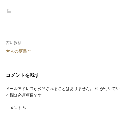
投
古い投稿
大人の落書き
稿
ナ
ビ
コメントを残す
ゲ
メールアドレスが公開されることはありません。
※
が付いてい
ー
る欄は必須項目です
シ
コメント
※
ョ
ン