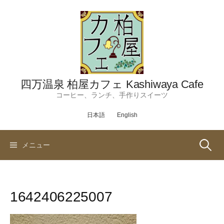
コ
ン
テ
ン
ツ
へ
ス
四万温泉 柏屋カフェ Kashiwaya Cafe
キ
コーヒー、ランチ、手作りスイーツ
ッ
日本語
English
プ
検
メニュー
索:
1642406225007