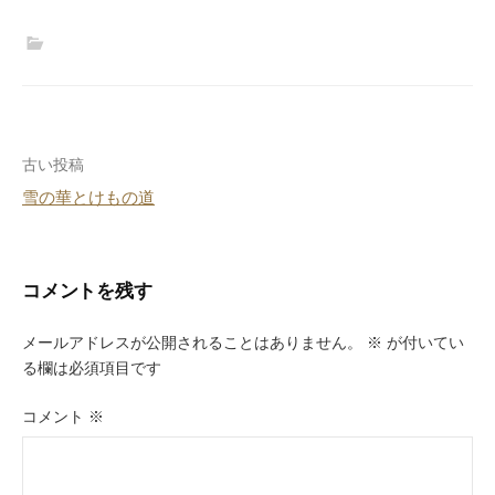
投
古い投稿
雪の華とけもの道
稿
ナ
ビ
コメントを残す
ゲ
メールアドレスが公開されることはありません。
※
が付いてい
ー
る欄は必須項目です
シ
コメント
※
ョ
ン