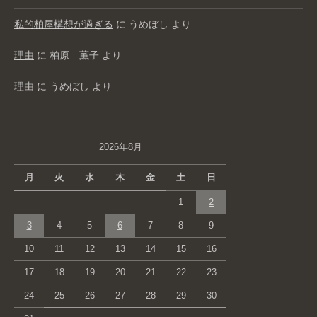
私的柏屋構想が過ぎる
に
うめぼし
より
理由
に
柏原 薫子
より
理由
に
うめぼし
より
2026年8月
月
火
水
木
金
土
日
1
2
3
4
5
6
7
8
9
10
11
12
13
14
15
16
17
18
19
20
21
22
23
24
25
26
27
28
29
30