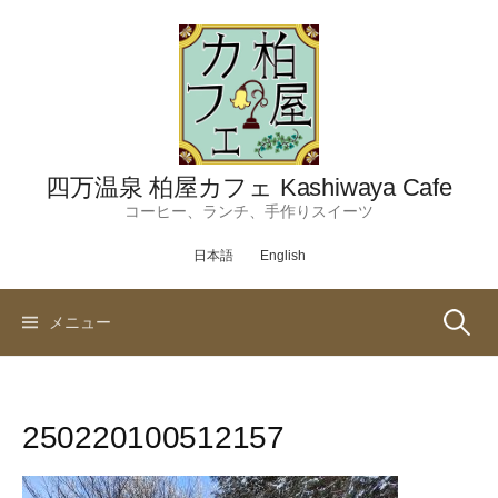
コ
ン
テ
ン
ツ
へ
ス
四万温泉 柏屋カフェ Kashiwaya Cafe
キ
コーヒー、ランチ、手作りスイーツ
ッ
日本語
English
プ
検
メニュー
索:
250220100512157