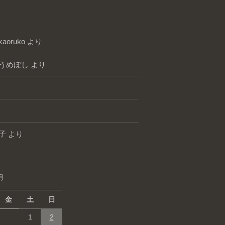
kaoruko
より
うめぼし
より
子
より
月
金
土
日
1
2