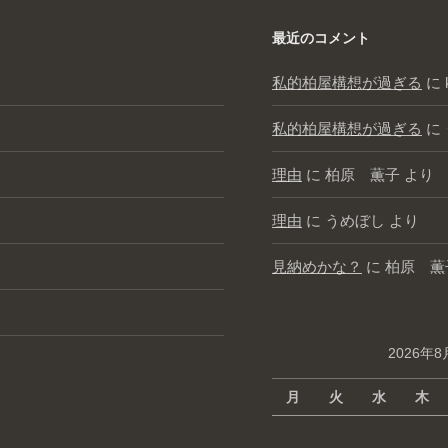
最近のコメント
私的柏屋構想が過ぎる
に
私的柏屋構想が過ぎる
に
理由
に
柏原 薫子
より
理由
に
うめぼし
より
見納めかな？
に
柏原 薫
2026年8
月
火
水
木