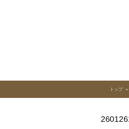
コ
ン
テ
ン
ツ
へ
ス
キ
ッ
プ
トップ
260126