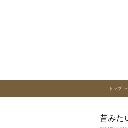
コ
ン
テ
ン
ツ
へ
ス
キ
ッ
プ
トップ
昔みた