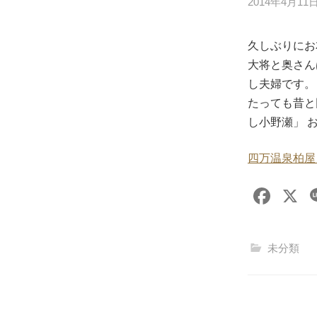
2014年4月11
久しぶりにお
大将と奥さん
し夫婦です。
たっても昔と
し小野瀬」 お
四万温泉柏屋
F
X
a
c
未分類
e
b
o