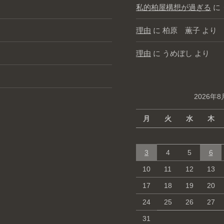
私的柏屋構想が過ぎる
に
理由
に
柏原 薫子
より
理由
に
うめぼし
より
2026年8
月
火
水
木
3
4
5
6
10
11
12
13
17
18
19
20
24
25
26
27
31