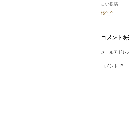
o
投
古い投稿
k
桜^_^
稿
ナ
コメントを
ビ
ゲ
メールアドレ
ー
コメント
※
シ
ョ
ン