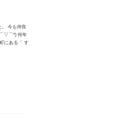
た。 今も仲良
▽⌒*) 何年
町にある「 す