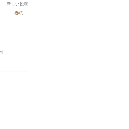
新しい投稿
春の！
です