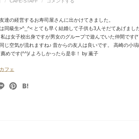
日
/
CAFE-STAFF
/
コメントする
友達の経営するお寿司屋さんに出かけてきました。
は同級生>^_^< とても早く結婚して子供も3人そだてあげまし
 私は女子校出身ですが男女のグループで遊んでいた仲間です(*⌒
同じ空気が流れますね♪ 昔からの友人は良いです。 高崎の小塙
薦めです(^^)/ よろしかったら是非！ by 薫子
カフェ
Li
Pi
H
n
nt
at
e
er
e
e
n
st
a