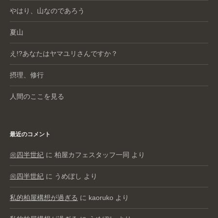
やはり、山なのであろう
夏山
え!?あなたはヤマユリさんですか？
摂理、修行
人間のここを見る
最近のコメント
㊗️四半世紀
に
柏屋カフェスタッフ一同
より
㊗️四半世紀
に
うめぼし
より
私的柏屋構想が過ぎる
に
kaoruko
より