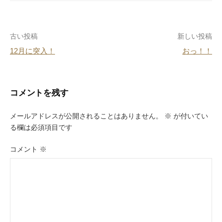
b
st
a
o
投
古い投稿
新しい投稿
o
12月に突入！
おっ！！
k
稿
ナ
ビ
コメントを残す
ゲ
メールアドレスが公開されることはありません。
※
が付いてい
ー
る欄は必須項目です
シ
コメント
※
ョ
ン