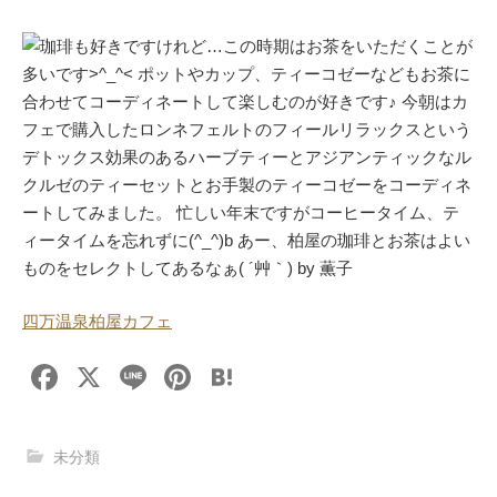
珈琲も好きですけれど…この時期はお茶をいただくことが
多いです>^_^< ポットやカップ、ティーコゼーなどもお茶に
合わせてコーディネートして楽しむのが好きです♪ 今朝はカ
フェで購入したロンネフェルトのフィールリラックスという
デトックス効果のあるハーブティーとアジアンティックなル
クルゼのティーセットとお手製のティーコゼーをコーディネ
ートしてみました。 忙しい年末ですがコーヒータイム、テ
ィータイムを忘れずに(^_^)b あー、柏屋の珈琲とお茶はよい
ものをセレクトしてあるなぁ( ´艸｀) by 薫子
四万温泉柏屋カフェ
F
X
Li
Pi
H
a
n
nt
at
c
e
er
e
未分類
e
e
n