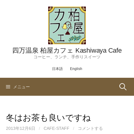
コ
ン
テ
ン
ツ
へ
ス
四万温泉 柏屋カフェ Kashiwaya Cafe
キ
コーヒー、ランチ、手作りスイーツ
ッ
日本語
English
プ
検
メニュー
索:
冬はお茶も良いですね
2013年12月6日
/
CAFE-STAFF
/
コメントする