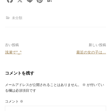
F
X
Li
Pi
H
a
n
nt
at
c
e
er
e
未分類
e
e
n
b
st
a
o
投
古い投稿
新しい投稿
o
浅瀬で^_^
最近の女の子は…
k
稿
ナ
ビ
コメントを残す
ゲ
メールアドレスが公開されることはありません。
※
が付いてい
ー
る欄は必須項目です
シ
コメント
※
ョ