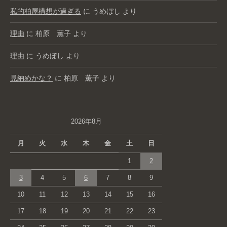
私的柏屋構想が過ぎる
に
うめぼし
より
理由
に
柏原 薫子
より
理由
に
うめぼし
より
見納めかな？
に
柏原 薫子
より
2026年8月
月
火
水
木
金
土
日
1
2
3
4
5
6
7
8
9
10
11
12
13
14
15
16
17
18
19
20
21
22
23