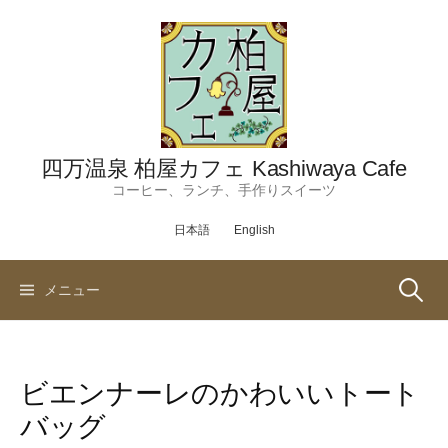
コ
ン
テ
ン
ツ
へ
ス
四万温泉 柏屋カフェ Kashiwaya Cafe
キ
コーヒー、ランチ、手作りスイーツ
ッ
日本語
English
プ
検
メニュー
索:
ビエンナーレのかわいいトート
バッグ