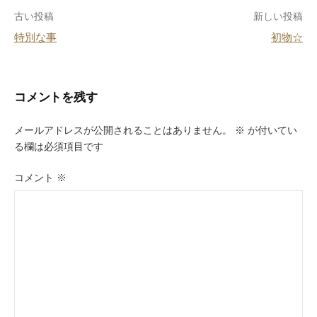
o
投
古い投稿
新しい投稿
o
特別な事
初物☆
k
稿
ナ
ビ
コメントを残す
ゲ
メールアドレスが公開されることはありません。
※
が付いてい
ー
る欄は必須項目です
シ
コメント
※
ョ
ン