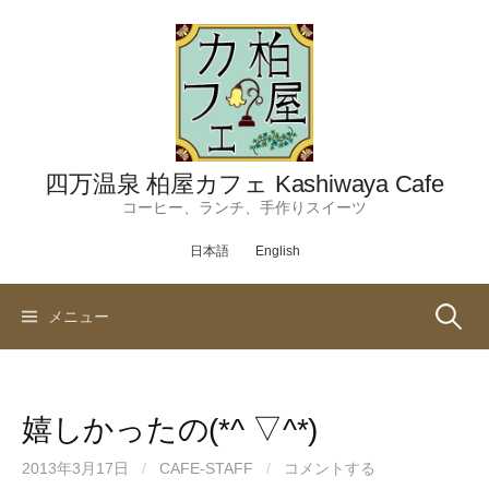
コ
ン
テ
ン
ツ
へ
ス
四万温泉 柏屋カフェ Kashiwaya Cafe
キ
コーヒー、ランチ、手作りスイーツ
ッ
日本語
English
プ
検
メニュー
索:
嬉しかったの(*^ ▽^*)
2013年3月17日
/
CAFE-STAFF
/
コメントする