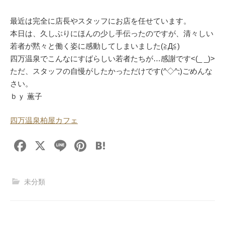
最近は完全に店長やスタッフにお店を任せています。
本日は、久しぶりにほんの少し手伝ったのですが、清々しい
若者が黙々と働く姿に感動してしまいました(≧Д≦)
四万温泉でこんなにすばらしい若者たちが…感謝です<(_ _)>
ただ、スタッフの自慢がしたかっただけです(^◇^;)ごめんな
さい。
ｂｙ 薫子
四万温泉柏屋カフェ
F
X
Li
Pi
H
a
n
nt
at
c
e
er
e
未分類
e
e
n
b
st
a