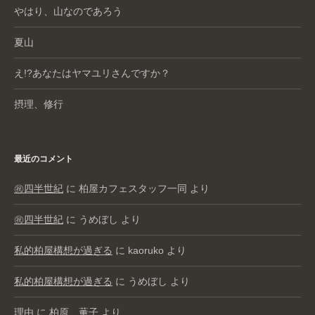
やはり、山なのであろう
夏山
え!?あなたはヤマユリさんですか？
摂理、修行
最近のコメント
㊗️四半世紀
に
柏屋カフェスタッフ一同
より
㊗️四半世紀
に
うめぼし
より
私的柏屋構想が過ぎる
に
kaoruko
より
私的柏屋構想が過ぎる
に
うめぼし
より
理由
に
柏原 薫子
より