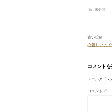
c
未分類
e
b
o
o
投
古い投稿
k
心苦しいので
稿
ナ
コメントを
ビ
ゲ
メールアドレ
ー
コメント
※
シ
ョ