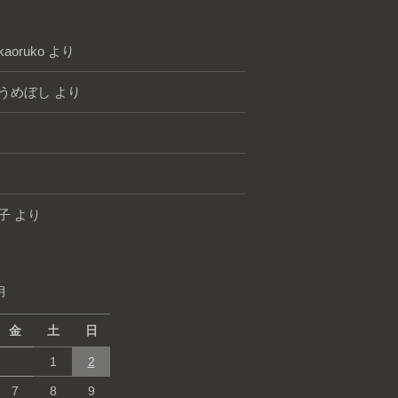
kaoruko
より
うめぼし
より
子
より
月
金
土
日
1
2
7
8
9