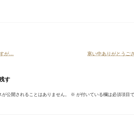
e
er
e
e
n
st
a
すが…
寒い中ありがとうござい
残す
スが公開されることはありません。
※
が付いている欄は必須項目