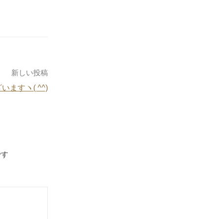
新しい投稿
ますヽ( ^^)
です