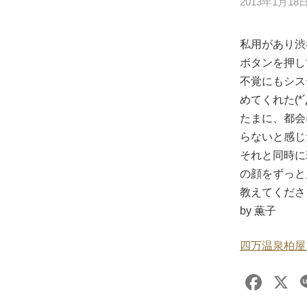
2013年1月18
私用があり渋
ボタンを押し
不覚にもシス
めてくれた(*´
たまに、都会
らないと感じ
それと同時に
の顔をずっと
教えてくださらな
by 薫子
四万温泉柏屋
F
X
a