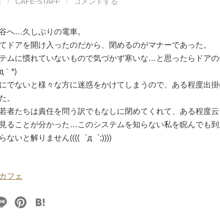
日
/
CAFE-STAFF
/
コメントする
谷へ…久しぶりの電車。
てドアを開け入ったのだから、閉めるのがマナーであった。
テムに慣れていないもので気づかず寒いな…と思ったらドアの
д｀*)
にでないと様々な方に迷惑をかけてしまうので、ある程度出掛
た。
若者たちは責任を問う訳でもなしに閉めてくれて、ある程度云
見ることが分かった…このシステムを知らない私を睨んでも到
いと解りません((((゜д゜;))))
カフェ
Li
Pi
H
n
nt
at