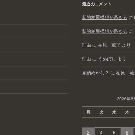
最近のコメント
私的柏屋構想が過ぎる
に
私的柏屋構想が過ぎる
に
理由
に
柏原 薫子
より
理由
に
うめぼし
より
見納めかな？
に
柏原 薫
2026年8
月
火
水
木
3
4
5
6