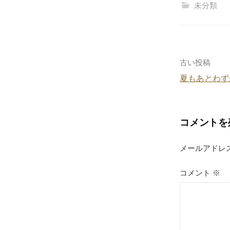
c
未分類
e
b
o
o
投
古い投稿
k
夏もあとわず
稿
ナ
コメントを
ビ
ゲ
メールアドレ
ー
コメント
※
シ
ョ