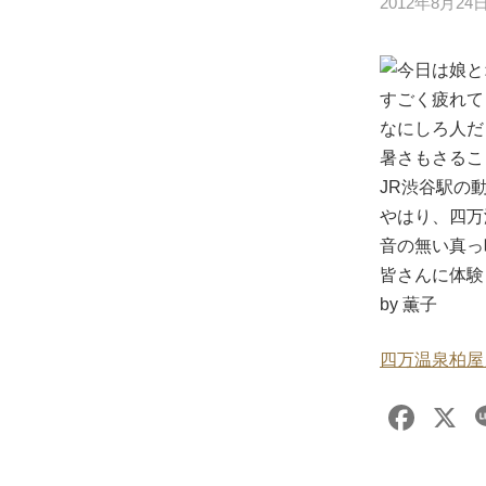
2012年8月24
今日は娘と
すごく疲れてし
なにしろ人だ
暑さもさること
JR渋谷駅の
やはり、四万
音の無い真っ
皆さんに体験
by 薫子
四万温泉柏屋
F
X
a