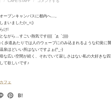
日
/
CAFE-STAFF
/
コメントする
オープンキャンパスに都内へ…。
まいました(=_=;)
らけ!
ながら…すごい熱気です((((゜д゜;))))
動く歩道あたりでは人のウェーブにのみ込まれるような幻覚に
温泉ほどいい所はないですよぉ(^_-)
暗な広い空間が続く、それでいて寂しさはない私の大好きな四
して欲しいです♪
カフェ
Li
Pi
H
n
nt
at