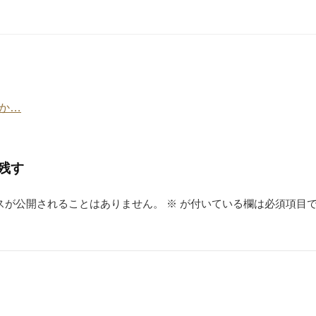
e
er
e
e
n
st
a
か…
残す
スが公開されることはありません。
※
が付いている欄は必須項目