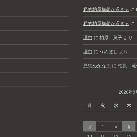
私的柏屋構想が過ぎる
に
私的柏屋構想が過ぎる
に
理由
に
柏原 薫子
より
理由
に
うめぼし
より
見納めかな？
に
柏原 薫
2026年8
月
火
水
木
3
4
5
6
10
11
12
13