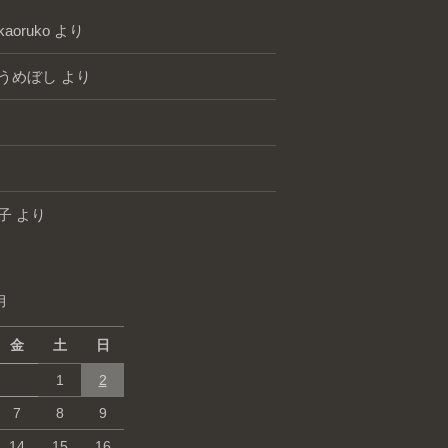
kaoruko
より
うめぼし
より
子
より
月
金
土
日
1
2
7
8
9
14
15
16