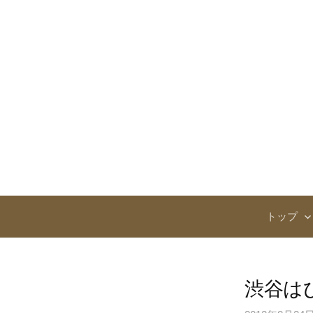
コ
ン
テ
ン
ツ
へ
ス
キ
ッ
プ
トップ
渋谷は