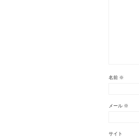
シ
ョ
ン
名前
※
メール
※
サイト