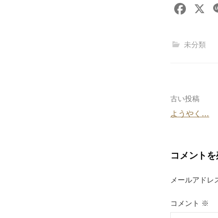
F
X
a
c
未分類
e
b
o
o
投
古い投稿
k
ようやく…
稿
ナ
コメントを
ビ
ゲ
メールアドレ
ー
コメント
※