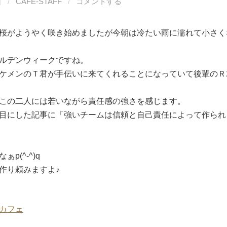
日
/
CAFE-STAFF
/
コメントする
桜がようやく咲き始めましたが今朝は冷たい雨に濡れて小さく
ルデンウィークですね。
ケメンのＴ君が手伝いに来てくれることになっていて後輩のＲ
この二人には若いながら責任感の強さを感じます。
目にした記事に「強いチームは信頼と自己責任によって作られ
p(^-^)q
作り頼みますよ♪
カフェ