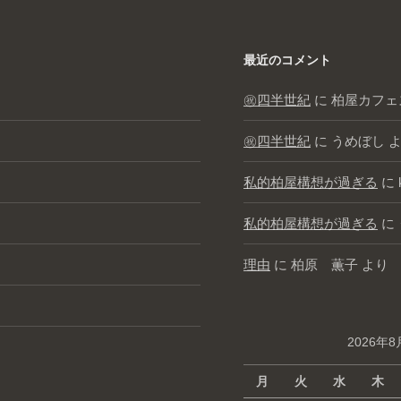
最近のコメント
㊗️四半世紀
に
柏屋カフェ
㊗️四半世紀
に
うめぼし
よ
私的柏屋構想が過ぎる
に
私的柏屋構想が過ぎる
に
理由
に
柏原 薫子
より
2026年8
月
火
水
木