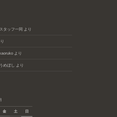
スタッフ一同
より
り
kaoruko
より
うめぼし
より
月
金
土
日