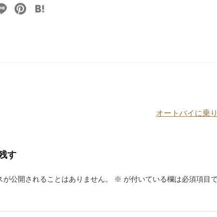
Li
Pi
H
n
nt
at
e
er
e
e
n
st
a
オートバイに乗
残す
スが公開されることはありません。
※
が付いている欄は必須項目