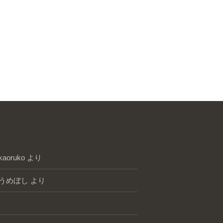
kaoruko
より
うめぼし
より