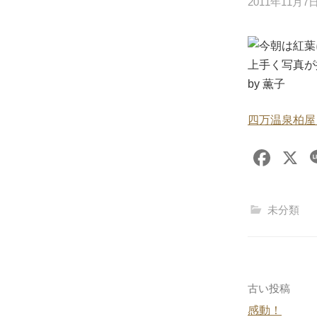
2011年11月7
今朝は紅葉
上手く写真が
by 薫子
四万温泉柏屋
F
X
a
c
未分類
e
b
o
o
投
古い投稿
k
感動！