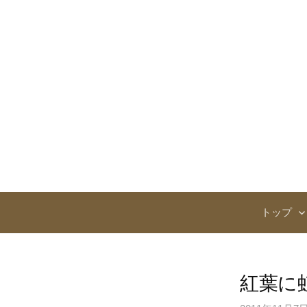
コ
ン
テ
ン
ツ
へ
ス
キ
ッ
プ
トップ
紅葉に