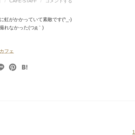
日
/
CAFE-STAFF
/
コメントする
に虹がかかっていて素敵です(^_-)
撮れなかった(つд｀)
カフェ
Li
Pi
H
n
nt
at
e
er
e
e
n
st
a