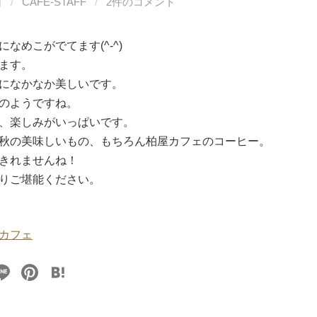
日
/
CAFE-STAFF
/
2件のコメント
なめこがでてます(^-^)
ます。
になかなか美しいです。
のようですね。
、楽しみがいっぱいです。
秋の美味しいもの、もちろん柏屋カフェのコーヒー。
きれませんね！
りご堪能ください。
カフェ
Li
Pi
H
n
nt
at