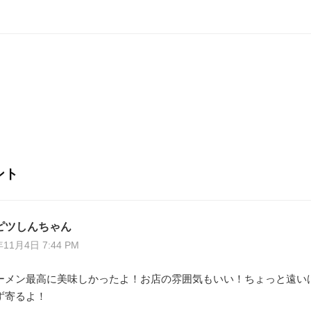
e
er
e
e
n
st
a
ント
ピツしんちゃん
年11月4日 7:44 PM
ーメン最高に美味しかったよ！お店の雰囲気もいい！ちょっと遠い
ず寄るよ！