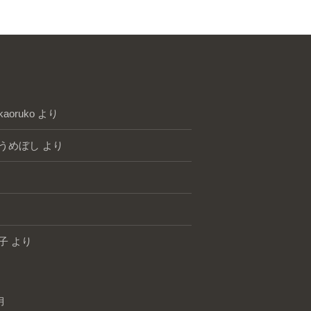
kaoruko
より
うめぼし
より
子
より
月