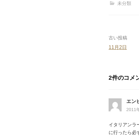
c
未分類
e
b
o
o
投
古い投稿
k
11月2日
稿
ナ
ビ
2件のコメ
ゲ
ー
エン
2011
シ
ョ
イタリアンラ
に行ったら必