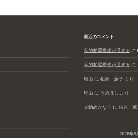
最近のコメント
私的柏屋構想が過ぎる
に
私的柏屋構想が過ぎる
に
理由
に
柏原 薫子
より
理由
に
うめぼし
より
見納めかな？
に
柏原 薫
2026年8