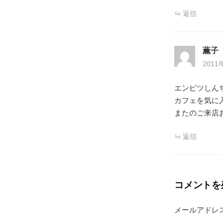
ン
返信
薫子
2011
エンピツしん
カフェを気に
またのご来店
返信
コメントを
メールアドレ