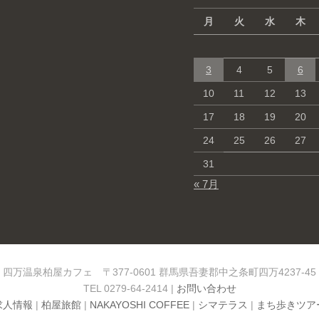
月
火
水
木
3
4
5
6
10
11
12
13
17
18
19
20
24
25
26
27
31
« 7月
四万温泉柏屋カフェ 〒377-0601 群馬県吾妻郡中之条町四万4237-45
TEL 0279-64-2414 |
お問い合わせ
求人情報
|
柏屋旅館
|
NAKAYOSHI COFFEE
|
シマテラス
|
まち歩きツアー