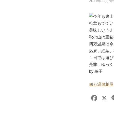
2011年11月4
今年も裏山に
椎茸もでてい
美味しいうえ
秋の山は宝箱
四万温泉は今
温泉、紅葉、
１日では遊び
是非、ゆっく
by 薫子
四万温泉柏屋
F
X
a