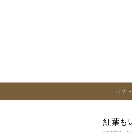
コ
ン
テ
ン
ツ
へ
ス
キ
ッ
プ
トップ
紅葉も