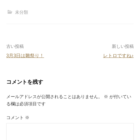
c
e
er
e
未分類
e
e
n
b
st
a
o
投
古い投稿
新しい投稿
o
3月3日は雛祭り！
レトロですね♪
k
稿
ナ
ビ
コメントを残す
ゲ
メールアドレスが公開されることはありません。
※
が付いてい
ー
る欄は必須項目です
シ
コメント
※
ョ
ン