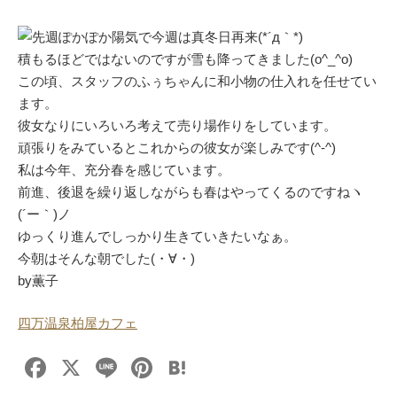
先週ぽかぽか陽気で今週は真冬日再来(*´д｀*)
積もるほどではないのですが雪も降ってきました(o^_^o)
この頃、スタッフのふぅちゃんに和小物の仕入れを任せてい
ます。
彼女なりにいろいろ考えて売り場作りをしています。
頑張りをみているとこれからの彼女が楽しみです(^-^)
私は今年、充分春を感じています。
前進、後退を繰り返しながらも春はやってくるのですねヽ
(´ー｀)ノ
ゆっくり進んでしっかり生きていきたいなぁ。
今朝はそんな朝でした(・∀・)
by薫子
四万温泉柏屋カフェ
F
X
Li
Pi
H
a
n
nt
at