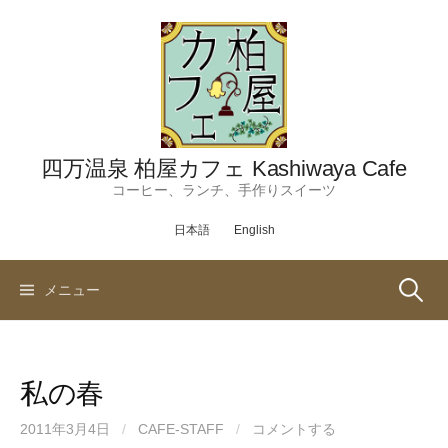
コ
ン
テ
ン
ツ
へ
ス
四万温泉 柏屋カフェ Kashiwaya Cafe
キ
コーヒー、ランチ、手作りスイーツ
ッ
日本語
English
プ
検
メニュー
索:
私の春
2011年3月4日
/
CAFE-STAFF
/
コメントする