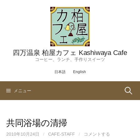
コ
ン
テ
ン
ツ
へ
ス
四万温泉 柏屋カフェ Kashiwaya Cafe
キ
コーヒー、ランチ、手作りスイーツ
ッ
日本語
English
プ
検
メニュー
索:
共同浴場の清掃
2010年10月24日
/
CAFE-STAFF
/
コメントする