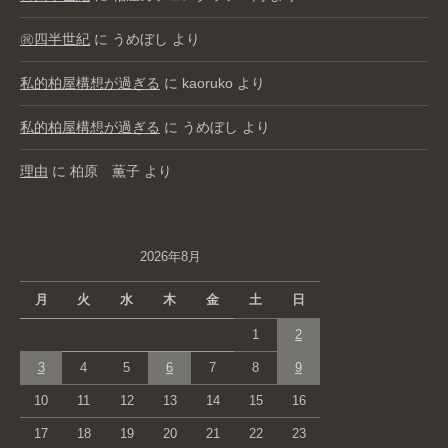
㊗️四半世紀
に
うめぼし
より
私的柏屋構想が過ぎる
に
kaoruko
より
私的柏屋構想が過ぎる
に
うめぼし
より
理由
に
柏原 薫子
より
2026年8月
月
火
水
木
金
土
日
1
2
3
4
5
6
7
8
9
10
11
12
13
14
15
16
17
18
19
20
21
22
23