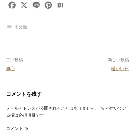
F
X
Li
Pi
H
a
n
nt
at
c
e
er
e
未分類
e
e
n
b
st
a
o
投
古い投稿
新しい投稿
o
無心
暖かい日
k
稿
ナ
ビ
コメントを残す
ゲ
メールアドレスが公開されることはありません。
※
が付いてい
ー
る欄は必須項目です
シ
コメント
※