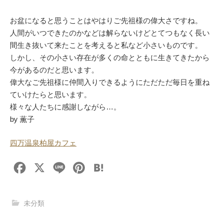
お盆になると思うことはやはりご先祖様の偉大さですね。
人間がいつできたのかなどは解らないけどとてつもなく長い
間生き抜いて来たことを考えると私など小さいものです。
しかし、その小さい存在が多くの命とともに生きてきたから
今があるのだと思います。
偉大なご先祖様に仲間入りできるようにただただ毎日を重ね
ていけたらと思います。
様々な人たちに感謝しながら…。
by 薫子
四万温泉柏屋カフェ
F
X
Li
Pi
H
a
n
nt
at
c
e
er
e
未分類
e
e
n