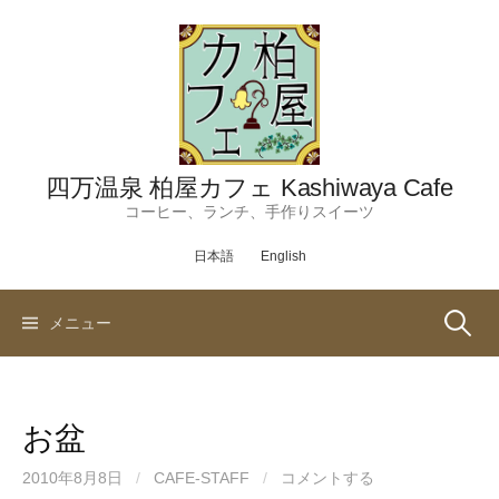
コ
ン
テ
ン
ツ
へ
ス
四万温泉 柏屋カフェ Kashiwaya Cafe
キ
コーヒー、ランチ、手作りスイーツ
ッ
日本語
English
プ
検
メニュー
索:
お盆
2010年8月8日
/
CAFE-STAFF
/
コメントする