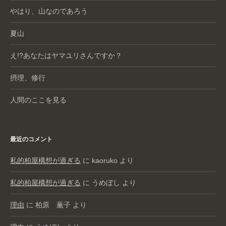
やはり、山なのであろう
夏山
え!?あなたはヤマユリさんですか？
摂理、修行
人間のここを見る
最近のコメント
私的柏屋構想が過ぎる
に
kaoruko
より
私的柏屋構想が過ぎる
に
うめぼし
より
理由
に
柏原 薫子
より