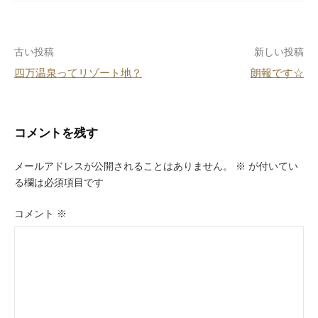
b
st
a
o
投
古い投稿
新しい投稿
o
四万温泉ってリゾート地？
朗報です☆
k
稿
ナ
ビ
コメントを残す
ゲ
メールアドレスが公開されることはありません。
※
が付いてい
ー
る欄は必須項目です
シ
コメント
※
ョ
ン