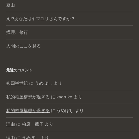
夏山
え!?あなたはヤマユリさんですか？
摂理、修行
人間のここを見る
最近のコメント
㊗️四半世紀
に
うめぼし
より
私的柏屋構想が過ぎる
に
kaoruko
より
私的柏屋構想が過ぎる
に
うめぼし
より
理由
に
柏原 薫子
より
理由
に
うめぼし
より