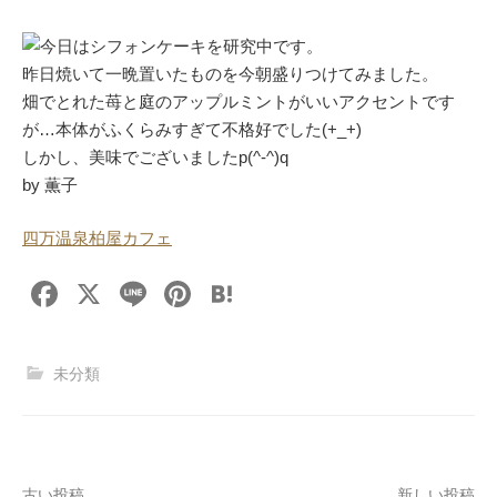
今日はシフォンケーキを研究中です。
昨日焼いて一晩置いたものを今朝盛りつけてみました。
畑でとれた苺と庭のアップルミントがいいアクセントです
が…本体がふくらみすぎて不格好でした(+_+)
しかし、美味でございましたp(^-^)q
by 薫子
四万温泉柏屋カフェ
F
X
Li
Pi
H
a
n
nt
at
c
e
er
e
未分類
e
e
n
b
st
a
o
古い投稿
新しい投稿