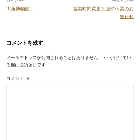
投
o
街角博物館！
営業時間変更と臨時休業のお
k
稿
知らせ
ナ
ビ
コメントを残す
ゲ
ー
メールアドレスが公開されることはありません。
※
が付いてい
る欄は必須項目です
シ
ョ
コメント
※
ン