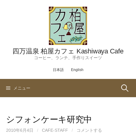
コ
ン
テ
ン
ツ
へ
ス
四万温泉 柏屋カフェ Kashiwaya Cafe
キ
コーヒー、ランチ、手作りスイーツ
ッ
日本語
English
プ
検
メニュー
索:
シフォンケーキ研究中
2010年6月4日
/
CAFE-STAFF
/
コメントする