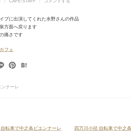
日
/
CAFE-STAFF
/
コメントする
イブに出演してくれた水野さんの作品
泉方面へ戻ります
の痛さです
カフェ
Li
Pi
H
n
nt
at
e
er
e
エンナーレ
e
n
st
a
 自転車で中之条ビエンナーレ
四万川小径 自転車で中之