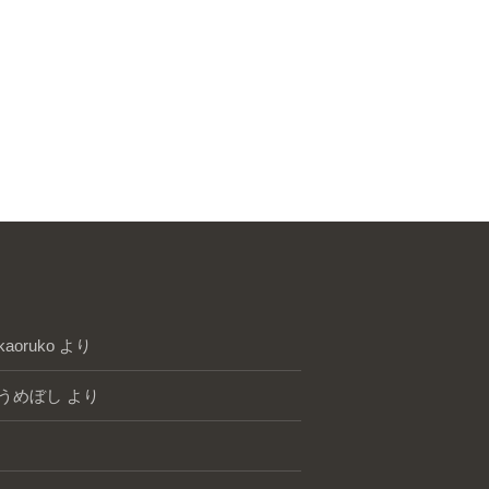
kaoruko
より
うめぼし
より