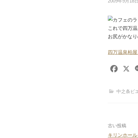
2009年9月18
カフェのラ
これで四万温
お尻がかなり
四万温泉柏屋
F
X
a
c
中之条ビ
e
b
o
o
投
古い投稿
k
キリンホール