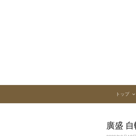
コ
ン
テ
ン
ツ
へ
ス
キ
ッ
プ
トップ
廣盛 