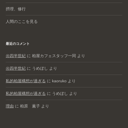
摂理、修行
人間のここを見る
最近のコメント
㊗️四半世紀
に
柏屋カフェスタッフ一同
より
㊗️四半世紀
に
うめぼし
より
私的柏屋構想が過ぎる
に
kaoruko
より
私的柏屋構想が過ぎる
に
うめぼし
より
理由
に
柏原 薫子
より