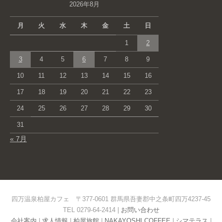
2026年8月
月
火
水
木
金
土
日
1
2
3
4
5
6
7
8
9
10
11
12
13
14
15
16
17
18
19
20
21
22
23
24
25
26
27
28
29
30
31
« 7月
四万温泉柏屋カフェ 〒377-0601 群馬県吾妻郡中之条町四万4237-45
TEL 0279-64-2414 |
お問い合わせ
会社案内
|
求人情報
|
柏屋旅館
|
NAKAYOSHI COFFEE
|
シマテラス
|