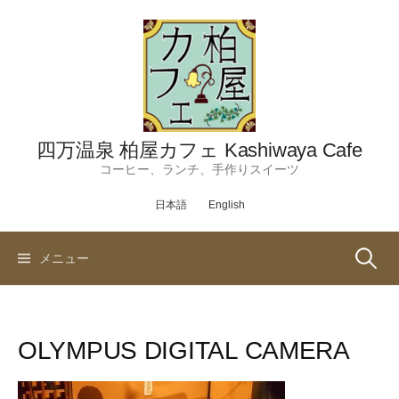
コ
ン
テ
ン
ツ
へ
ス
四万温泉 柏屋カフェ Kashiwaya Cafe
キ
コーヒー、ランチ、手作りスイーツ
ッ
日本語
English
プ
検
メニュー
索:
OLYMPUS DIGITAL CAMERA