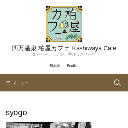
コ
ン
テ
ン
ツ
へ
ス
四万温泉 柏屋カフェ Kashiwaya Cafe
キ
コーヒー、ランチ、手作りスイーツ
ッ
日本語
English
プ
検
メニュー
索:
syogo