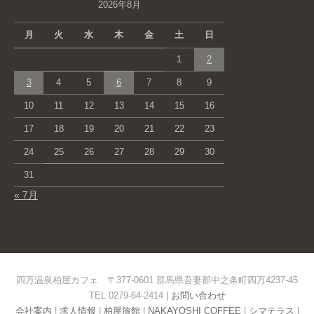
2026年8月
月
火
水
木
金
土
日
1
2
3
4
5
6
7
8
9
10
11
12
13
14
15
16
17
18
19
20
21
22
23
24
25
26
27
28
29
30
31
« 7月
四万温泉柏屋カフェ 〒377-0601 群馬県吾妻郡中之条町四万4237-45
TEL 0279-64-2414 |
お問い合わせ
会社案内
|
求人情報
|
柏屋旅館
|
NAKAYOSHI COFFEE
|
シマテラス
|