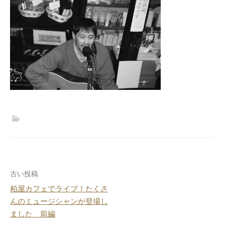
投
古い投稿
柏屋カフェでライブ！たくさ
稿
んのミュージシャンが登場し
ナ
ました 前編