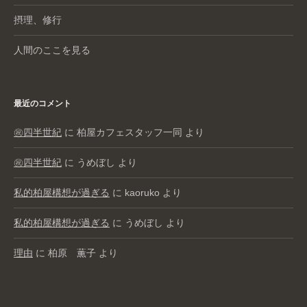
摂理、修行
人間のここを見る
最近のコメント
㊗️四半世紀
に
柏屋カフェスタッフ一同
より
㊗️四半世紀
に
うめぼし
より
私的柏屋構想が過ぎる
に
kaoruko
より
私的柏屋構想が過ぎる
に
うめぼし
より
理由
に
柏原 薫子
より