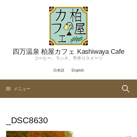
コ
ン
テ
ン
ツ
へ
ス
四万温泉 柏屋カフェ Kashiwaya Cafe
キ
コーヒー、ランチ、手作りスイーツ
ッ
日本語
English
プ
検
メニュー
索:
_DSC8630