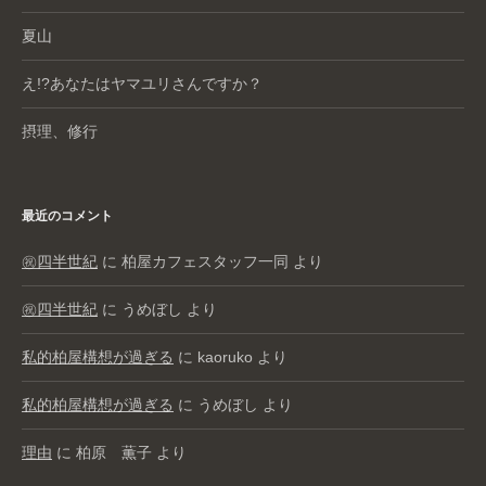
夏山
え!?あなたはヤマユリさんですか？
摂理、修行
最近のコメント
㊗️四半世紀
に
柏屋カフェスタッフ一同
より
㊗️四半世紀
に
うめぼし
より
私的柏屋構想が過ぎる
に
kaoruko
より
私的柏屋構想が過ぎる
に
うめぼし
より
理由
に
柏原 薫子
より