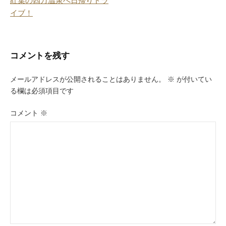
紅葉の四万温泉へ日帰りドラ
稿
イブ！
ナ
ビ
コメントを残す
ゲ
ー
メールアドレスが公開されることはありません。
※
が付いてい
る欄は必須項目です
シ
ョ
コメント
※
ン