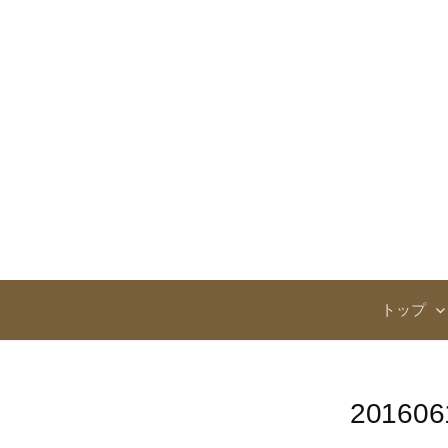
コ
ン
テ
ン
ツ
へ
ス
キ
ッ
プ
トップ
201606