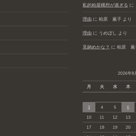
私的柏屋構想が過ぎる
に
理由
に
柏原 薫子
より
理由
に
うめぼし
より
見納めかな？
に
柏原 薫
2026年8
月
火
水
木
3
4
5
6
10
11
12
13
17
18
19
20