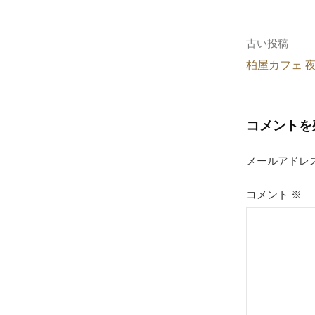
投
古い投稿
柏屋カフェ 
稿
ナ
コメントを
ビ
ゲ
メールアドレ
ー
コメント
※
シ
ョ
ン