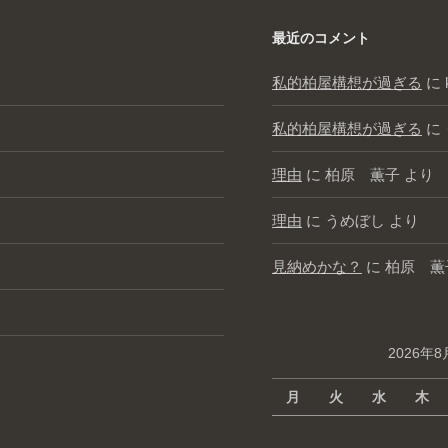
最近のコメント
私的柏屋構想が過ぎる
に
私的柏屋構想が過ぎる
に
理由
に
柏原 薫子
より
理由
に
うめぼし
より
見納めかな？
に
柏原 薫
2026年8
月
火
水
木