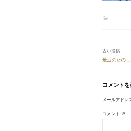
投
古い投稿
最近のたのし
稿
ナ
コメントを
ビ
ゲ
メールアドレ
ー
コメント
※
シ