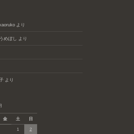
kaoruko
より
うめぼし
より
子
より
月
金
土
日
1
2