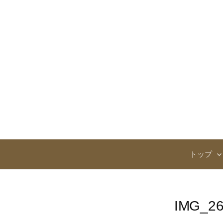
コ
ン
テ
ン
ツ
へ
ス
キ
ッ
プ
トップ
IMG_2