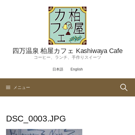
コ
ン
テ
ン
ツ
へ
ス
四万温泉 柏屋カフェ Kashiwaya Cafe
キ
コーヒー、ランチ、手作りスイーツ
ッ
日本語
English
プ
検
メニュー
索:
DSC_0003.JPG