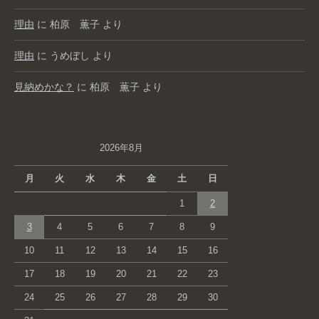
理由
に
柏原 薫子
より
理由
に
うめぼし
より
見納めかな？
に
柏原 薫子
より
2026年8月
月
火
水
木
金
土
日
1
2
3
4
5
6
7
8
9
10
11
12
13
14
15
16
17
18
19
20
21
22
23
24
25
26
27
28
29
30