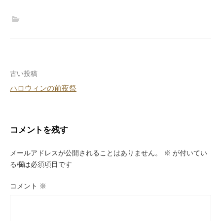
投
古い投稿
ハロウィンの前夜祭
稿
ナ
ビ
コメントを残す
ゲ
メールアドレスが公開されることはありません。
※
が付いてい
ー
る欄は必須項目です
シ
コメント
※
ョ
ン