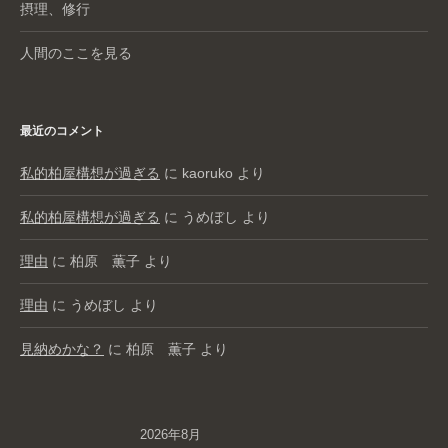
摂理、修行
人間のここを見る
最近のコメント
私的柏屋構想が過ぎる
に
kaoruko
より
私的柏屋構想が過ぎる
に
うめぼし
より
理由
に
柏原 薫子
より
理由
に
うめぼし
より
見納めかな？
に
柏原 薫子
より
2026年8月