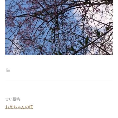
投
古い投稿
お兄ちゃんの桜
稿