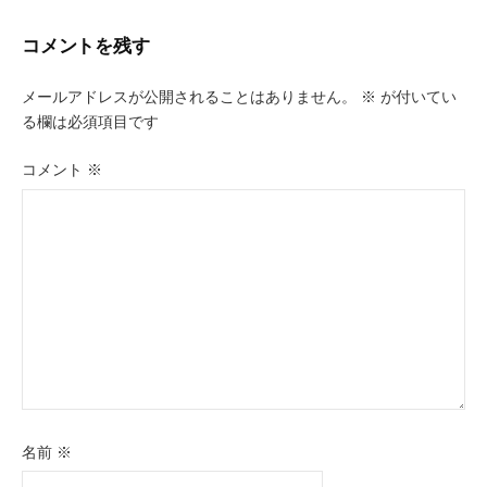
ナ
ビ
コメントを残す
ゲ
メールアドレスが公開されることはありません。
※
が付いてい
ー
る欄は必須項目です
シ
コメント
※
ョ
ン
名前
※