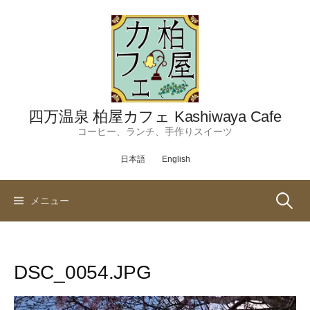
コ
ン
テ
ン
ツ
へ
ス
四万温泉 柏屋カフェ Kashiwaya Cafe
キ
コーヒー、ランチ、手作りスイーツ
ッ
日本語
English
プ
検
メニュー
索:
DSC_0054.JPG