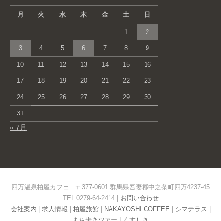
月
火
水
木
金
土
日
1
2
3
4
5
6
7
8
9
10
11
12
13
14
15
16
17
18
19
20
21
22
23
24
25
26
27
28
29
30
31
« 7月
四万温泉柏屋カフェ 〒377-0601 群馬県吾妻郡中之条町四万4237-45
TEL 0279-64-2414 |
お問い合わせ
会社案内
|
求人情報
|
柏屋旅館
|
NAKAYOSHI COFFEE
|
シマテラス
|
まち歩きツアー |
くすしき