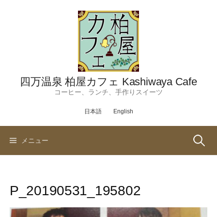
コ
ン
テ
ン
ツ
へ
ス
四万温泉 柏屋カフェ Kashiwaya Cafe
キ
コーヒー、ランチ、手作りスイーツ
ッ
日本語
English
プ
検
メニュー
索:
P_20190531_195802