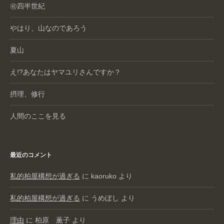
㊗️四半世紀
やはり、山なのであろう
夏山
え!?あなたはヤマユリさんですか？
摂理、修行
人間のここを見る
最近のコメント
私的柏屋構想が過ぎる
に
kaoruko
より
私的柏屋構想が過ぎる
に
うめぼし
より
理由
に
柏原 薫子
より