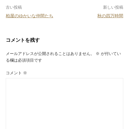
o
投
古い投稿
新しい投稿
o
柏屋のゆかいな仲間たち
秋の四万時間
k
稿
ナ
ビ
コメントを残す
ゲ
メールアドレスが公開されることはありません。
※
が付いてい
ー
る欄は必須項目です
シ
コメント
※
ョ
ン