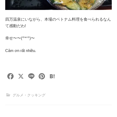
四万温泉にいながら、本場のベトナム料理を食べられるなん
て感動だわ!
幸せ〜〜(꒪꒳꒪)〜
Cảm ơn rất nhiều.
F
X
Li
Pi
H
a
n
nt
at
c
e
er
e
グルメ・クッキング
e
e
n
b
st
a