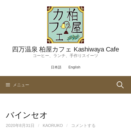
コ
ン
テ
ン
ツ
へ
ス
四万温泉 柏屋カフェ Kashiwaya Cafe
キ
コーヒー、ランチ、手作りスイーツ
ッ
日本語
English
プ
検
メニュー
索:
バインセオ
2020年8月31日
/
KAORUKO
/
コメントする