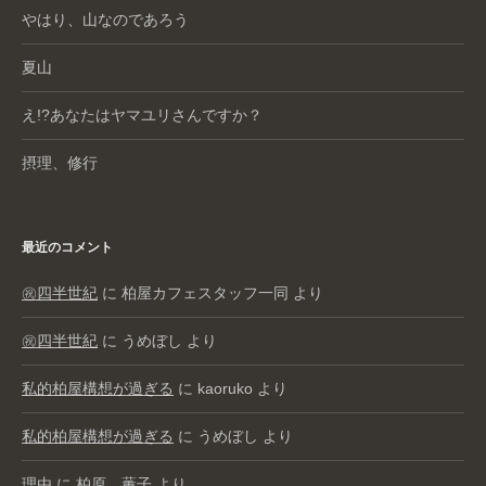
やはり、山なのであろう
夏山
え!?あなたはヤマユリさんですか？
摂理、修行
最近のコメント
㊗️四半世紀
に
柏屋カフェスタッフ一同
より
㊗️四半世紀
に
うめぼし
より
私的柏屋構想が過ぎる
に
kaoruko
より
私的柏屋構想が過ぎる
に
うめぼし
より
理由
に
柏原 薫子
より