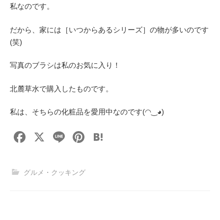
私なのです。
だから、家には［いつからあるシリーズ］の物が多いのです
(笑)
写真のブラシは私のお気に入り！
北麓草水で購入したものです。
私は、そちらの化粧品を愛用中なのです(◠‿◕)
F
X
Li
Pi
H
a
n
nt
at
c
e
er
e
グルメ・クッキング
e
e
n
b
st
a
o