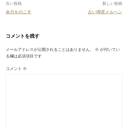
投
古い投稿
新しい投稿
o
余力をのこす
占い喫茶メルヘン
k
稿
ナ
ビ
コメントを残す
ゲ
メールアドレスが公開されることはありません。
※
が付いてい
ー
る欄は必須項目です
シ
コメント
※
ョ
ン