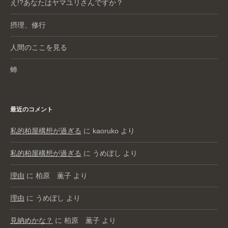
え!?あなたはヤマユリさんですか？
摂理、修行
人間のここを見る
蝉
最近のコメント
私的柏屋構想が過ぎる
に
kaoruko
より
私的柏屋構想が過ぎる
に
うめぼし
より
理由
に
柏原 薫子
より
理由
に
うめぼし
より
見納めかな？
に
柏原 薫子
より