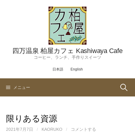
コ
ン
テ
ン
ツ
へ
ス
四万温泉 柏屋カフェ Kashiwaya Cafe
キ
コーヒー、ランチ、手作りスイーツ
ッ
日本語
English
プ
検
メニュー
索:
限りある資源
2021年7月7日
/
KAORUKO
/
コメントする