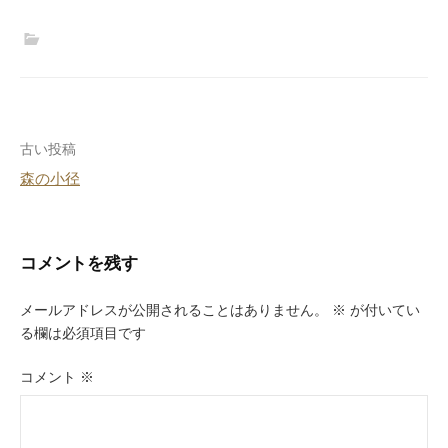
投
古い投稿
森の小径
稿
ナ
ビ
コメントを残す
ゲ
メールアドレスが公開されることはありません。
※
が付いてい
ー
る欄は必須項目です
シ
コメント
※
ョ
ン