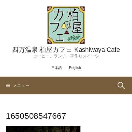
コ
ン
テ
ン
ツ
へ
ス
四万温泉 柏屋カフェ Kashiwaya Cafe
キ
コーヒー、ランチ、手作りスイーツ
ッ
日本語
English
プ
検
メニュー
索:
1650508547667