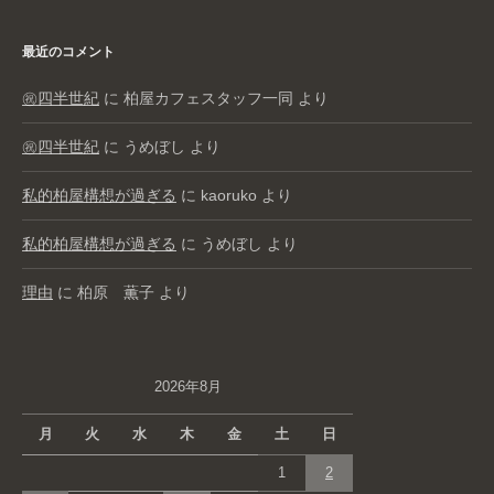
最近のコメント
㊗️四半世紀
に
柏屋カフェスタッフ一同
より
㊗️四半世紀
に
うめぼし
より
私的柏屋構想が過ぎる
に
kaoruko
より
私的柏屋構想が過ぎる
に
うめぼし
より
理由
に
柏原 薫子
より
2026年8月
月
火
水
木
金
土
日
1
2