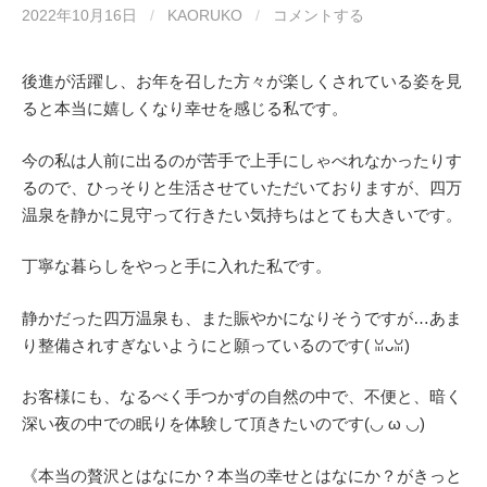
2022年10月16日
/
KAORUKO
/
コメントする
後進が活躍し、お年を召した方々が楽しくされている姿を見
ると本当に嬉しくなり幸せを感じる私です。
今の私は人前に出るのが苦手で上手にしゃべれなかったりす
るので、ひっそりと生活させていただいておりますが、四万
温泉を静かに見守って行きたい気持ちはとても大きいです。
丁寧な暮らしをやっと手に入れた私です。
静かだった四万温泉も、また賑やかになりそうですが…あま
り整備されすぎないようにと願っているのです(⁠ ⁠ꈍ⁠ᴗ⁠ꈍ⁠)
お客様にも、なるべく手つかずの自然の中で、不便と、暗く
深い夜の中での眠りを体験して頂きたいのです(⁠◡⁠ ⁠ω⁠ ⁠◡⁠)
《本当の贅沢とはなにか？本当の幸せとはなにか？がきっと