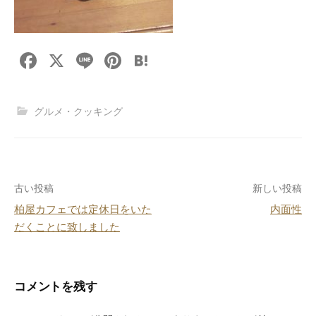
F
X
Li
Pi
H
a
n
nt
at
c
e
er
e
グルメ・クッキング
e
e
n
b
st
a
o
投
古い投稿
新しい投稿
o
柏屋カフェでは定休日をいた
内面性
k
稿
だくことに致しました
ナ
ビ
コメントを残す
ゲ