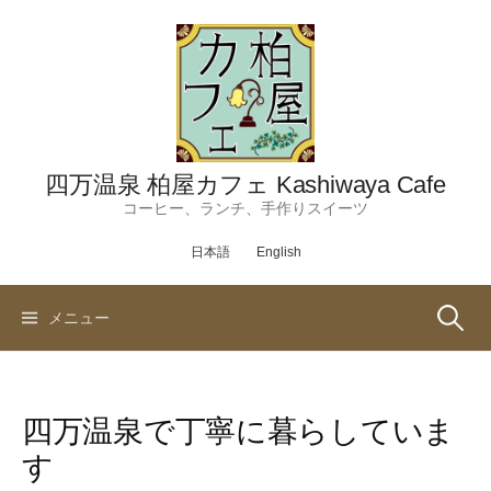
コ
ン
テ
ン
ツ
へ
ス
四万温泉 柏屋カフェ Kashiwaya Cafe
キ
コーヒー、ランチ、手作りスイーツ
ッ
日本語
English
プ
検
メニュー
索:
四万温泉で丁寧に暮らしていま
す