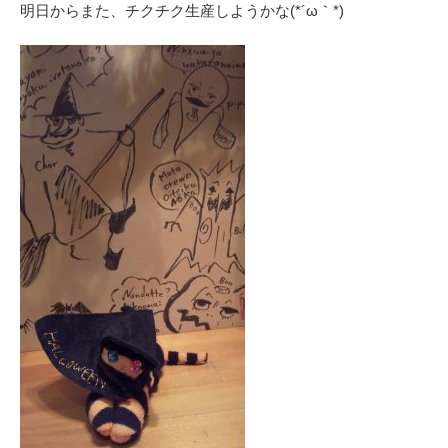
明日からまた、チクチク生産しようかな(⁠*⁠´⁠ω⁠｀⁠*⁠)