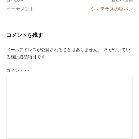
投
o
オーナメント
シマテラスの塩パン
k
稿
ナ
ビ
コメントを残す
ゲ
メールアドレスが公開されることはありません。
※
が付いてい
ー
る欄は必須項目です
シ
コメント
※
ョ
ン