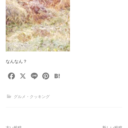
なんなん？
F
X
Li
Pi
H
a
n
nt
at
c
e
er
e
グルメ・クッキング
e
e
n
b
st
a
o
古い投稿
新しい投稿