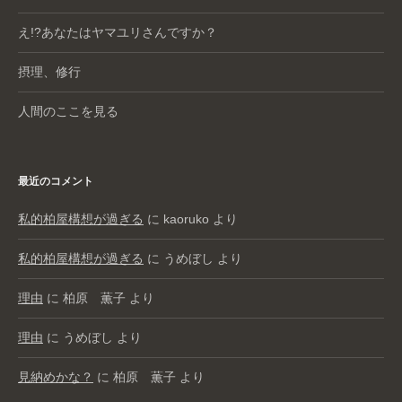
え!?あなたはヤマユリさんですか？
摂理、修行
人間のここを見る
最近のコメント
私的柏屋構想が過ぎる
に
kaoruko
より
私的柏屋構想が過ぎる
に
うめぼし
より
理由
に
柏原 薫子
より
理由
に
うめぼし
より
見納めかな？
に
柏原 薫子
より