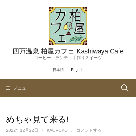
コ
ン
テ
ン
ツ
へ
ス
四万温泉 柏屋カフェ Kashiwaya Cafe
キ
コーヒー、ランチ、手作りスイーツ
ッ
日本語
English
プ
検
メニュー
索:
めちゃ見て来る!
2022年12月22日
/
KAORUKO
/
コメントする