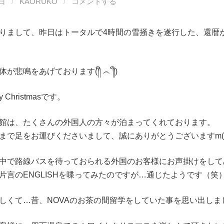
5日
/
KAORUKO
/
コメントする
りまして、昨日はトータルで4時間の雪掻きを遂行した、還暦
鳴をあげております(⁠༎ຶ⁠ ⁠෴⁠ ⁠༎ຶ⁠)
 Christmasです。
館は、たくさんの外国人の方々が泊まってくれております。
まで足をお運びくださいまして、誠にありがとうございますm(_
中で路線バスを待っておられる外国のお客様にお声掛けをして
片言のENGLISHを喋ってみたのですが…通じたようです（笑
しくて…昔、NOVAのお茶の間留学をしていた事を思い出しま