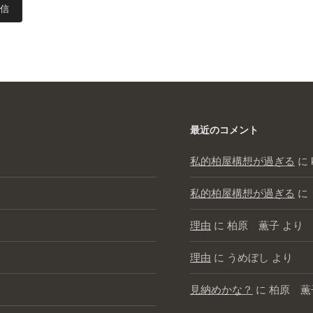
最近のコメント
私的柏屋構想が過ぎる
に
私的柏屋構想が過ぎる
に
理由
に
柏原 薫子
より
理由
に
うめぼし
より
見納めかな？
に
柏原 薫