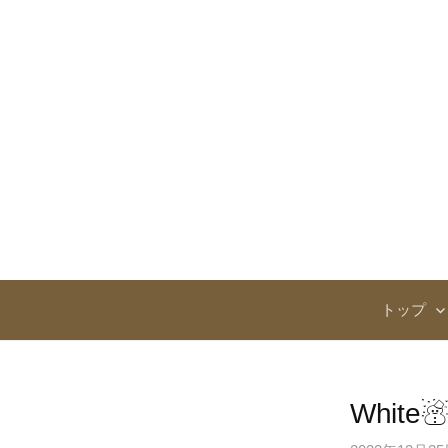
コ
ン
テ
ン
ツ
へ
ス
キ
ッ
プ
トップ
White☃