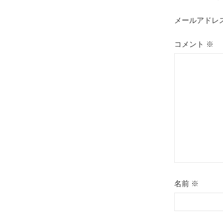
ビ
ゲ
メールアドレ
ー
コメント
※
シ
ョ
ン
名前
※