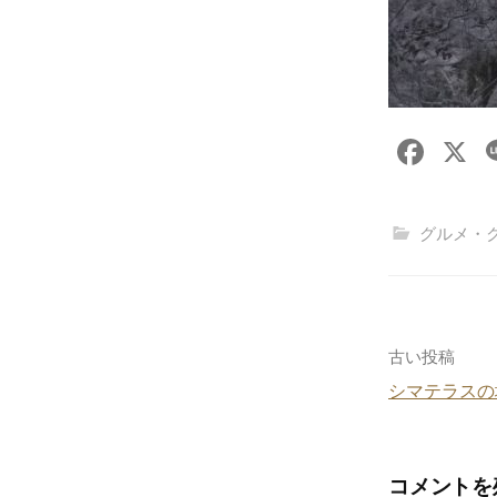
F
X
a
c
グルメ・
e
b
o
o
投
古い投稿
k
シマテラスの
稿
ナ
コメントを