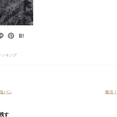
Li
Pi
H
n
nt
at
e
er
e
クッキング
e
n
st
a
塩パン
復活
残す