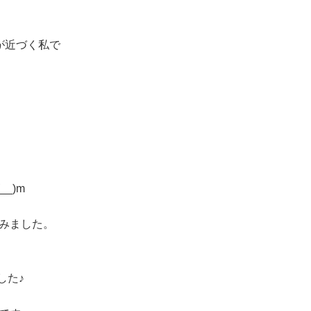
が近づく私で
_)m
みました。
）
した♪