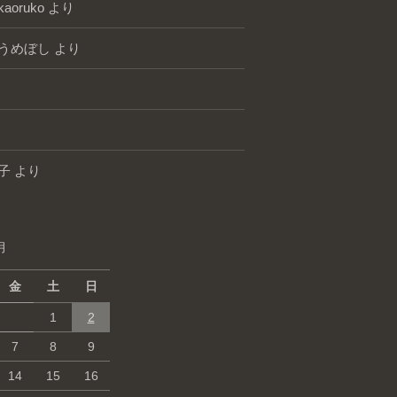
kaoruko
より
うめぼし
より
子
より
月
金
土
日
1
2
7
8
9
14
15
16