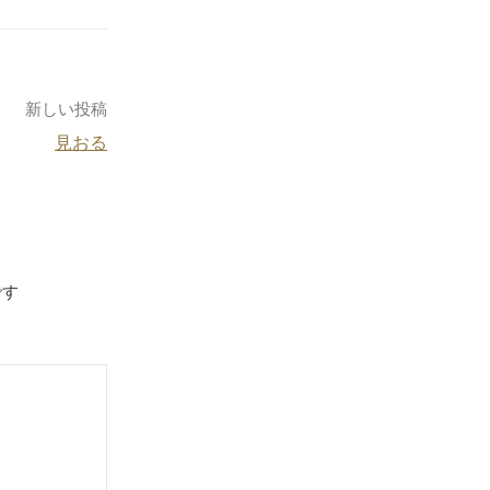
新しい投稿
見おる
です