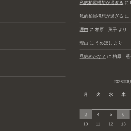
私的柏屋構想が過ぎる
に
私的柏屋構想が過ぎる
に
理由
に
柏原 薫子
より
理由
に
うめぼし
より
見納めかな？
に
柏原 薫
2026年8
月
火
水
木
3
4
5
6
10
11
12
13