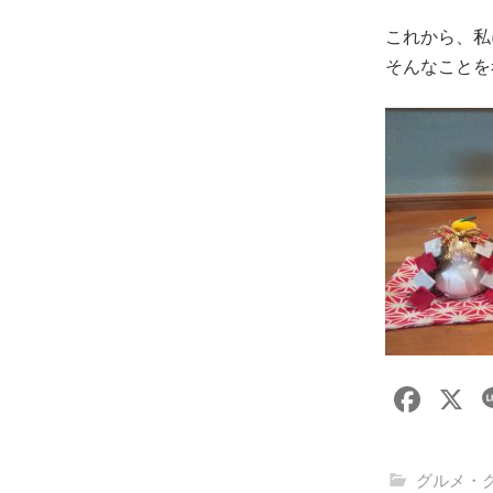
これから、私
そんなことを
F
X
a
c
グルメ・