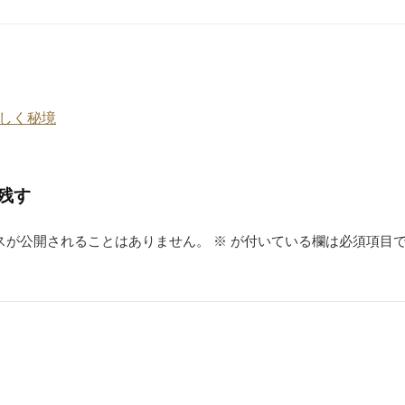
e
n
st
a
しく秘境
残す
スが公開されることはありません。
※
が付いている欄は必須項目