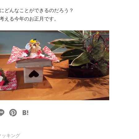
にどんなことができるのだろう？
考える今年のお正月です。
Li
Pi
H
n
nt
at
e
er
e
クッキング