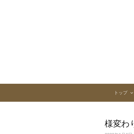
コ
ン
テ
ン
ツ
へ
ス
キ
ッ
プ
トップ
様変わ