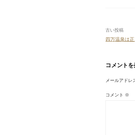
e
b
o
o
投
古い投稿
k
四万温泉は正
稿
ナ
コメントを
ビ
ゲ
メールアドレ
ー
コメント
※
シ
ョ
ン