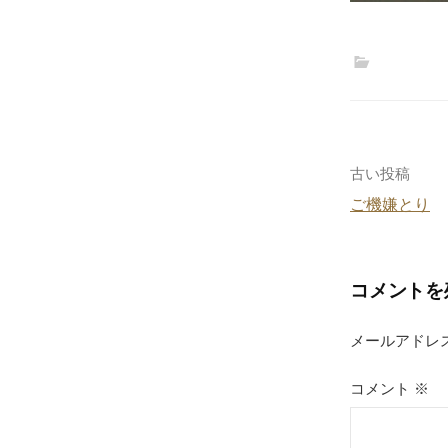
投
古い投稿
ご機嫌とり
稿
ナ
コメントを
ビ
ゲ
メールアドレ
ー
コメント
※
シ