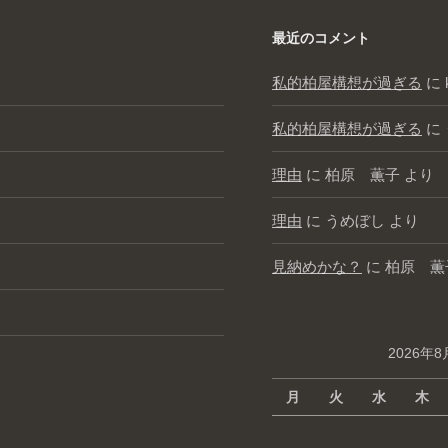
最近のコメント
私的柏屋構想が過ぎる
に
私的柏屋構想が過ぎる
に
理由
に
柏原 薫子
より
理由
に
うめぼし
より
見納めかな？
に
柏原 薫
2026年8
月
火
水
木