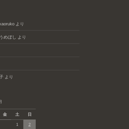
kaoruko
より
うめぼし
より
子
より
月
金
土
日
1
2