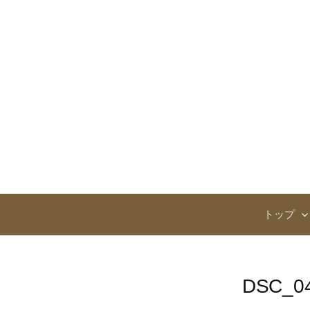
コ
ン
テ
ン
ツ
へ
ス
キ
ッ
プ
トップ
DSC_0