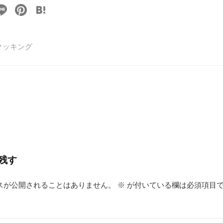
Li
Pi
H
n
nt
at
e
er
e
クッキング
e
n
st
a
残す
スが公開されることはありません。
※
が付いている欄は必須項目