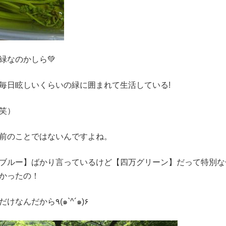
緑なのかしら💚
毎日眩しいくらいの緑に囲まれて生活している!
笑）
前のことではないんですよね。
ブルー】ばかり言っているけど【四万グリーン】だって特別な
かったの！
気づいてないだけなんだから٩(๑`^´๑)۶