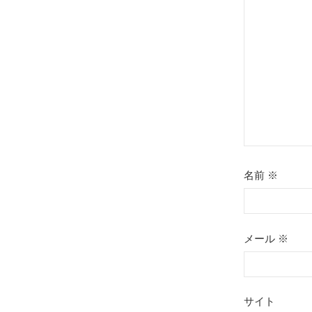
シ
ョ
ン
名前
※
メール
※
サイト