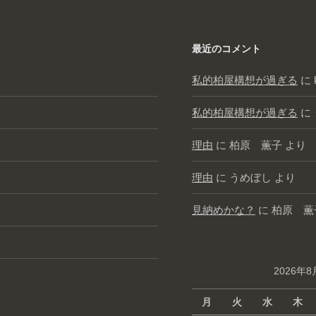
最近のコメント
私的柏屋構想が過ぎる
に
私的柏屋構想が過ぎる
に
理由
に
柏原 薫子
より
理由
に
うめぼし
より
見納めかな？
に
柏原 薫
2026年8
月
火
水
木