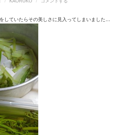
日
/
KAORUKO
/
コメントする
をしていたらその美しさに見入ってしまいました…