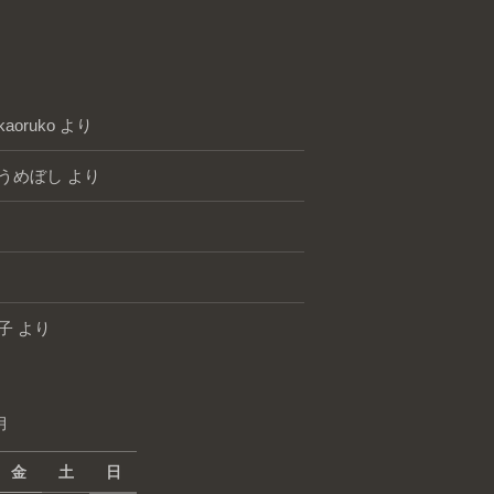
kaoruko
より
うめぼし
より
子
より
月
金
土
日