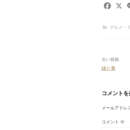
F
X
a
c
グルメ・
e
b
o
o
投
古い投稿
k
緑と青
稿
ナ
コメントを
ビ
ゲ
メールアドレ
ー
コメント
※