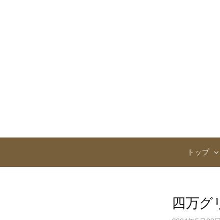
コ
ン
テ
ン
ツ
へ
ス
キ
ッ
プ
トップ
四万グ