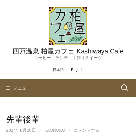
コ
ン
テ
ン
ツ
へ
ス
四万温泉 柏屋カフェ Kashiwaya Cafe
キ
コーヒー、ランチ、手作りスイーツ
ッ
日本語
English
プ
検
メニュー
索:
先輩後輩
2024年8月20日
/
KAORUKO
/
コメントする