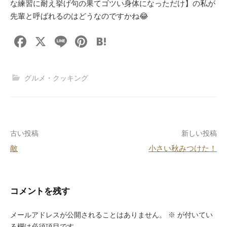
な練習に耐え挙げ句の果てゴツい身体になっただけ】の私が
先輩と呼ばれるのはどうなのですかね😂
F
X
Li
Pi
H
a
n
nt
at
c
e
er
e
グルメ・クッキング
e
e
n
b
st
a
o
投
古い投稿
新しい投稿
o
敵
小さい秋みつけた！
k
稿
ナ
ビ
コメントを残す
ゲ
メールアドレスが公開されることはありません。
※
が付いてい
る欄は必須項目です