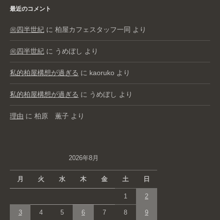
最近のコメント
㊗️四半世紀
に
柏屋カフェスタッフ一同
より
㊗️四半世紀
に
うめぼし
より
私的柏屋構想が過ぎる
に
kaoruko
より
私的柏屋構想が過ぎる
に
うめぼし
より
理由
に
柏原 薫子
より
2026年8月
月
火
水
木
金
土
日
1
2
3
4
5
6
7
8
9