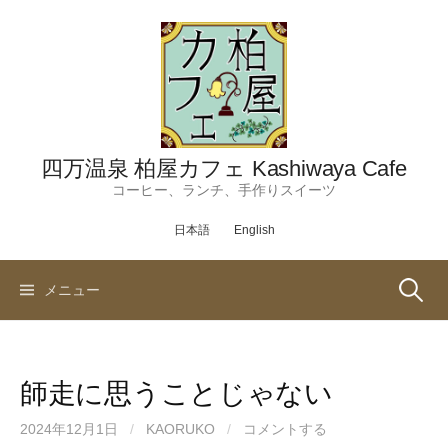
コ
ン
テ
ン
ツ
へ
ス
四万温泉 柏屋カフェ Kashiwaya Cafe
キ
コーヒー、ランチ、手作りスイーツ
ッ
日本語
English
プ
検
メニュー
索:
師走に思うことじゃない
2024年12月1日
/
KAORUKO
/
コメントする