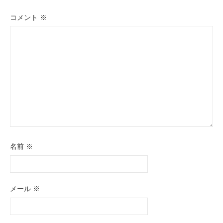
シ
コメント
※
ョ
ン
名前
※
メール
※