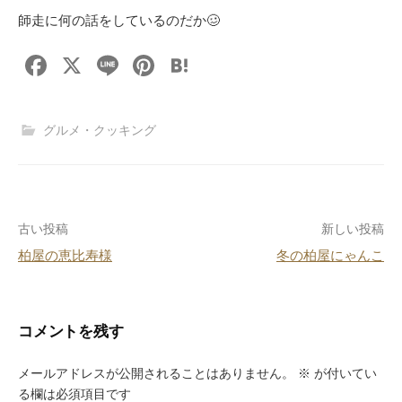
師走に何の話をしているのだか🥴
F
X
Li
Pi
H
a
n
nt
at
c
e
er
e
グルメ・クッキング
e
e
n
b
st
a
o
投
古い投稿
新しい投稿
o
柏屋の恵比寿様
冬の柏屋にゃんこ
k
稿
ナ
ビ
コメントを残す
ゲ
メールアドレスが公開されることはありません。
※
が付いてい
ー
る欄は必須項目です