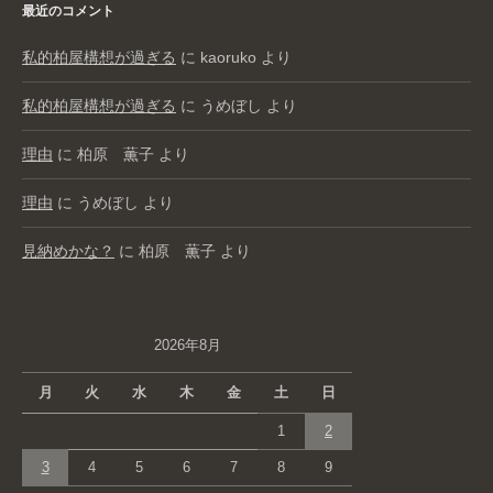
最近のコメント
私的柏屋構想が過ぎる
に
kaoruko
より
私的柏屋構想が過ぎる
に
うめぼし
より
理由
に
柏原 薫子
より
理由
に
うめぼし
より
見納めかな？
に
柏原 薫子
より
2026年8月
月
火
水
木
金
土
日
1
2
3
4
5
6
7
8
9