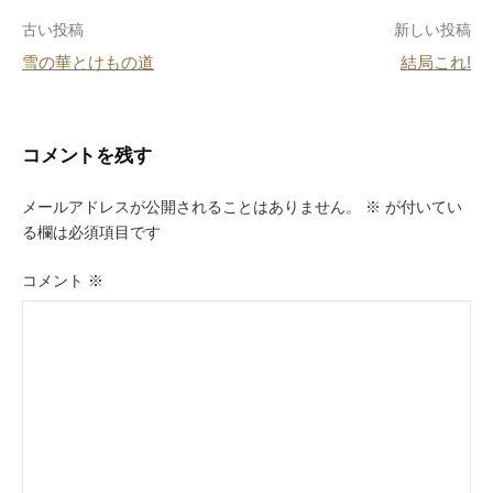
o
投
古い投稿
新しい投稿
o
雪の華とけもの道
結局これ!
k
稿
ナ
ビ
コメントを残す
ゲ
メールアドレスが公開されることはありません。
※
が付いてい
ー
る欄は必須項目です
シ
コメント
※
ョ
ン