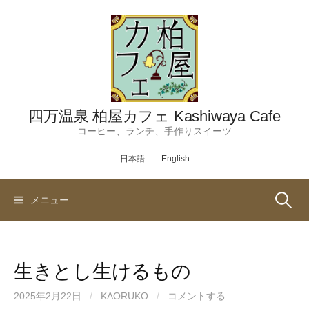
コ
ン
テ
ン
ツ
へ
ス
四万温泉 柏屋カフェ Kashiwaya Cafe
キ
コーヒー、ランチ、手作りスイーツ
ッ
日本語
English
プ
検
メニュー
索:
生きとし生けるもの
2025年2月22日
/
KAORUKO
/
コメントする