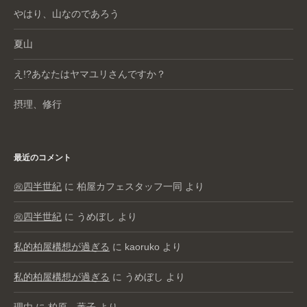
やはり、山なのであろう
夏山
え!?あなたはヤマユリさんですか？
摂理、修行
最近のコメント
㊗️四半世紀
に
柏屋カフェスタッフ一同
より
㊗️四半世紀
に
うめぼし
より
私的柏屋構想が過ぎる
に
kaoruko
より
私的柏屋構想が過ぎる
に
うめぼし
より