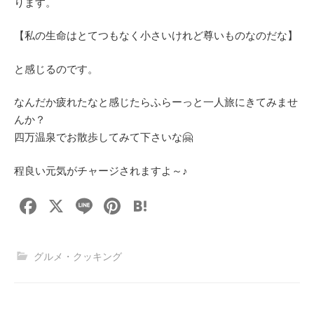
ります。
【私の生命はとてつもなく小さいけれど尊いものなのだな】
と感じるのです。
なんだか疲れたなと感じたらふらーっと一人旅にきてみませ
んか？
四万温泉でお散歩してみて下さいな🤗
程良い元気がチャージされますよ～♪
F
X
Li
Pi
H
a
n
nt
at
c
e
er
e
グルメ・クッキング
e
e
n
b
st
a