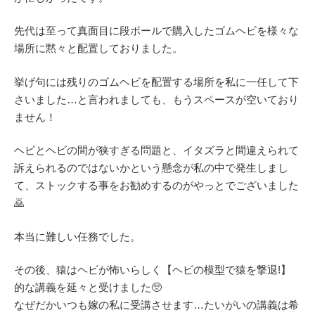
先代は至って真面目に段ボールで購入したゴムヘビを様々な
場所に黙々と配置しておりました。
挙げ句には残りのゴムヘビを配置する場所を私に一任して下
さいました…と言われましても、もうスペースが空いており
ません！
ヘビとヘビの間が狭すぎる問題と、イタズラと間違えられて
訴えられるのではないかという懸念が私の中で発生しまし
て、ストックする事をお勧めするのがやっとでございました
🙇
本当に難しい任務でした。
その後、猿はヘビが怖いらしく【ヘビの模型で猿を撃退!】
的な講義を延々と受けました🥺
なぜだかいつも嫁の私に受講させます…たいがいの講義は希