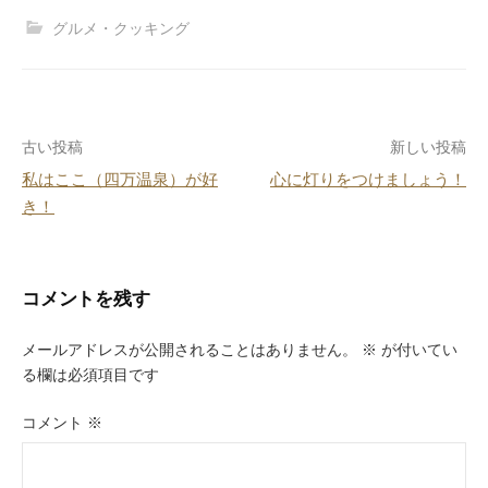
c
e
er
e
グルメ・クッキング
e
e
n
b
st
a
o
投
古い投稿
新しい投稿
o
私はここ（四万温泉）が好
心に灯りをつけましょう！
k
稿
き！
ナ
ビ
コメントを残す
ゲ
ー
メールアドレスが公開されることはありません。
※
が付いてい
る欄は必須項目です
シ
ョ
コメント
※
ン