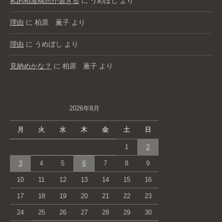
私的柏屋構想が過ぎる
に
うめぼし
より
理由
に
柏原 薫子
より
理由
に
うめぼし
より
見納めかな？
に
柏原 薫子
より
2026年8月
月
火
水
木
金
土
日
1
2
3
4
5
6
7
8
9
10
11
12
13
14
15
16
17
18
19
20
21
22
23
24
25
26
27
28
29
30