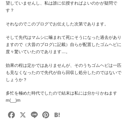
望していませんし、私は誰に伝授すればよいのかが疑問で
す？
それなのでこのブログでお伝えした次第であります。
そして先代はマムシに噛まれて死にそうになった過去があり
ますので（大昔のブログに記載）自らが配置したゴムヘビに
度々驚いていたのであります…。
効果の程は定かではありませんが、そのうちゴムヘビは一匹
も見なくなったので先代が自ら回収し処分したのではないで
しょうか？
多忙を極めた時代でしたので結末は私には分かりかねます
m(__)m
F
X
Li
Pi
H
a
n
nt
at