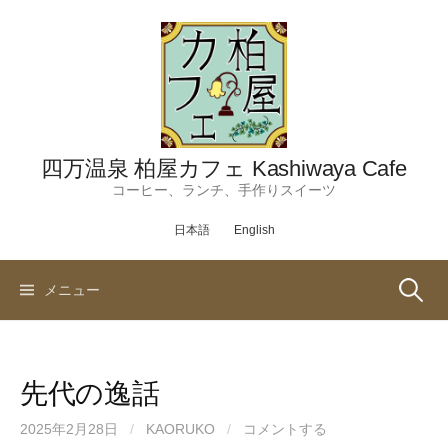
コ
ン
テ
ン
ツ
へ
ス
四万温泉 柏屋カフェ Kashiwaya Cafe
キ
コーヒー、ランチ、手作りスイーツ
ッ
日本語
English
プ
検
メニュー
索:
先代の逸話
2025年2月28日
/
KAORUKO
/
コメントする