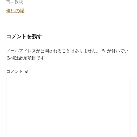
投
古い投稿
修行の場
稿
ナ
ビ
コメントを残す
ゲ
メールアドレスが公開されることはありません。
※
が付いてい
ー
る欄は必須項目です
シ
コメント
※
ョ
ン