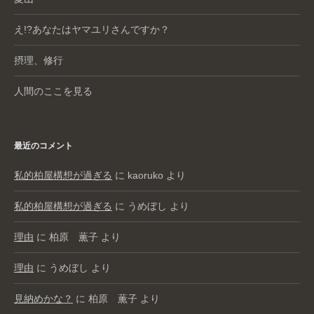
え!?あなたはヤマユリさんですか？
摂理、修行
人間のここを見る
最近のコメント
私的柏屋構想が過ぎる
に
kaoruko
より
私的柏屋構想が過ぎる
に
うめぼし
より
理由
に
柏原 薫子
より
理由
に
うめぼし
より
見納めかな？
に
柏原 薫子
より