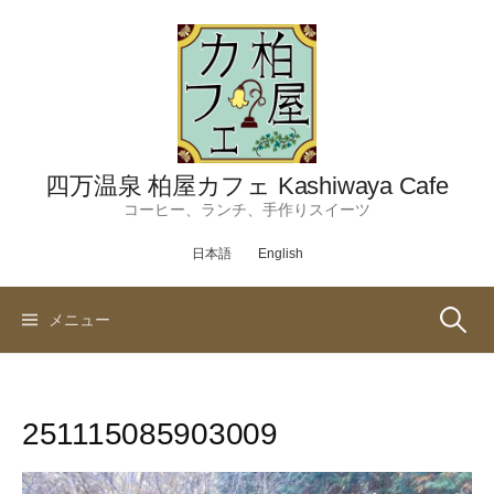
コ
ン
テ
ン
ツ
へ
ス
四万温泉 柏屋カフェ Kashiwaya Cafe
キ
コーヒー、ランチ、手作りスイーツ
ッ
日本語
English
プ
検
メニュー
索:
251115085903009