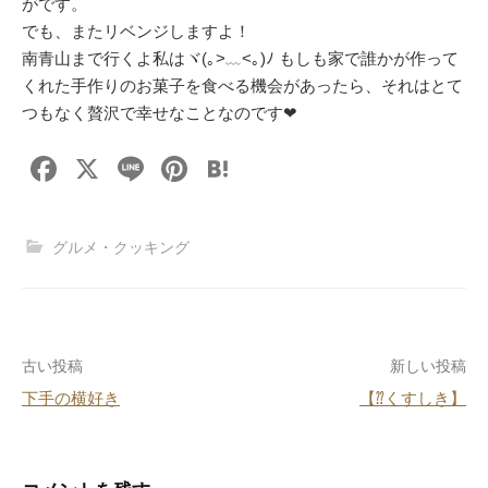
がです。
でも、またリベンジしますよ！
南青山まで行くよ私はヾ(｡>﹏<｡)ﾉ もしも家で誰かが作って
くれた手作りのお菓子を食べる機会があったら、それはとて
つもなく贅沢で幸せなことなのです❤
F
X
Li
Pi
H
a
n
nt
at
c
e
er
e
グルメ・クッキング
e
e
n
b
st
a
o
投
古い投稿
新しい投稿
o
下手の横好き
【⁇くすしき】
k
稿
ナ