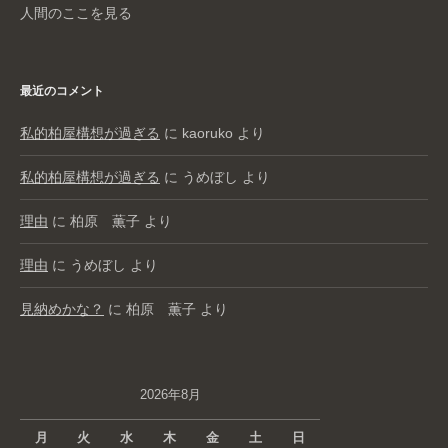
人間のここを見る
最近のコメント
私的柏屋構想が過ぎる
に
kaoruko
より
私的柏屋構想が過ぎる
に
うめぼし
より
理由
に
柏原 薫子
より
理由
に
うめぼし
より
見納めかな？
に
柏原 薫子
より
2026年8月
月
火
水
木
金
土
日