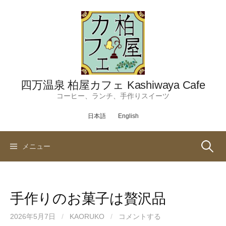
コ
ン
テ
ン
ツ
へ
ス
四万温泉 柏屋カフェ Kashiwaya Cafe
キ
コーヒー、ランチ、手作りスイーツ
ッ
日本語
English
プ
検
メニュー
索:
手作りのお菓子は贅沢品
2026年5月7日
/
KAORUKO
/
コメントする