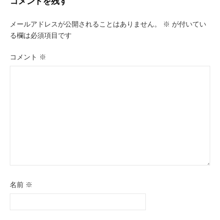
ビ
コメントを残す
ゲ
メールアドレスが公開されることはありません。
※
が付いてい
ー
る欄は必須項目です
シ
コメント
※
ョ
ン
名前
※