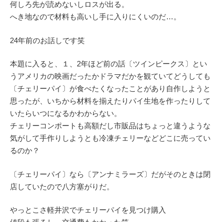
何しろ先が読めないしロスが出る。
へき地なので材料も高いし手に入りにくいのだ…。
24年前のお話しです笑
本題に入ると、１、2年ほど前の話〔ツインピークス〕とい
うアメリカの映画だったかドラマだかを観ていてどうしても
〔チェリーパイ〕が食べたくなったことがあり自作しようと
思ったが、いちから材料を揃えたりパイ生地を作ったりして
いたらいつになるかわからない。
チェリーコンポートも高額だし市販品はちょっと違うような
気がして手作りしようとも冷凍チェリーなどどこに売ってい
るのか？
〔チェリーパイ〕なら〔アンナミラーズ〕だがそのときは閉
店していたので八方塞がりだ。
やっとこさ軽井沢でチェリーパイを見つけ購入