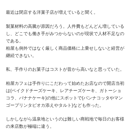
最近は閉店する洋菓子店が増えていると聞く。
製菓材料の高騰が原因だろう。人件費もどんどん増している
し、どこでも働き手がみつからないのが現状で人材不足なの
である。
柏屋も例外ではなく厳しく商品価格に上乗せしないと経営が
継続できない。
私、手作りのお菓子はコストが昔から高いなと思っていた。
柏屋カフェは手作りにこだわって始めたお店なので開店当初
は{ベイクドチーズケーキ、レアチーズケーキ、ガトーショ
コラ、バナナケーキ}の他にスポットで{パンナコッタやマン
ゴープリンタピオカ添えやタルト}なども作った。
しかしながら温泉地というのは難しい商戦地で毎日のお客様
の来店数が極端に違う。