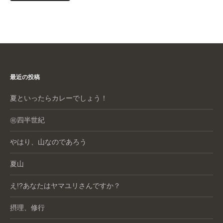
最近の投稿
夏といったらカレーでしょう！
㊗️四半世紀
やはり、山なのであろう
夏山
え!?あなたはヤマユリさんですか？
摂理、修行