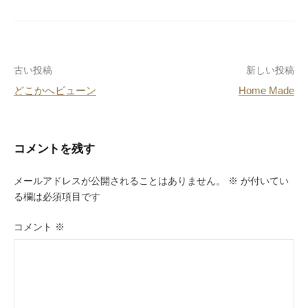
e
e
n
b
st
a
o
投
古い投稿
新しい投稿
o
どこかへビューン
Home Made
k
稿
ナ
ビ
コメントを残す
ゲ
メールアドレスが公開されることはありません。
※
が付いてい
ー
る欄は必須項目です
シ
コメント
※
ョ
ン