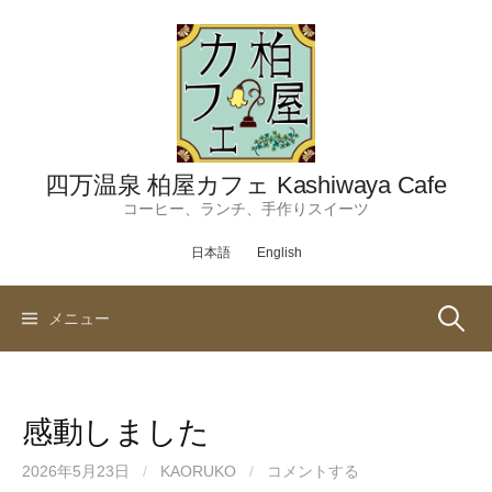
コ
ン
テ
ン
ツ
へ
ス
四万温泉 柏屋カフェ Kashiwaya Cafe
キ
コーヒー、ランチ、手作りスイーツ
ッ
日本語
English
プ
検
メニュー
索:
感動しました
2026年5月23日
/
KAORUKO
/
コメントする