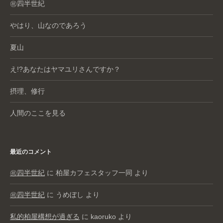
㊗️四半世紀
やはり、山なのであろう
夏山
え!?あなたはヤマユリさんですか？
摂理、修行
人間のここを見る
最近のコメント
㊗️四半世紀
に
柏屋カフェスタッフ一同
より
㊗️四半世紀
に
うめぼし
より
私的柏屋構想が過ぎる
に
kaoruko
より