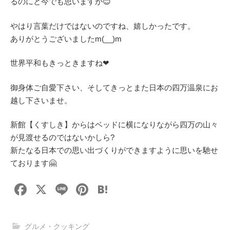
るのにと今でも思いますが😊
やはり言葉だけではないのですね、嬉しかったです。
ありがとうございましたm(__)m
世界平和もきっときますね❤
御身体ご自愛下さい、そしてきっとまた日本の四万温泉にお
越し下さいませ。
新館【くすしき】からはベッドに横になりながら四万の山々
が見渡せるのではないかしら?
新たなる日本での思い出づくりができますように思いを馳せ
ております🤗
F
X
Li
Pi
H
a
n
nt
at
c
e
er
e
グルメ・クッキング