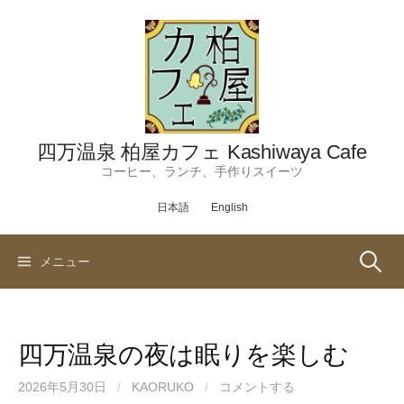
コ
ン
テ
ン
ツ
へ
ス
四万温泉 柏屋カフェ Kashiwaya Cafe
キ
コーヒー、ランチ、手作りスイーツ
ッ
日本語
English
プ
検
メニュー
索:
四万温泉の夜は眠りを楽しむ
2026年5月30日
/
KAORUKO
/
コメントする