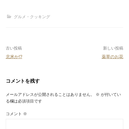
a
n
nt
at
c
e
er
e
グルメ・クッキング
e
e
n
b
st
a
o
投
古い投稿
新しい投稿
o
北米か!?
薬草のお花
k
稿
ナ
ビ
コメントを残す
ゲ
メールアドレスが公開されることはありません。
※
が付いてい
ー
る欄は必須項目です
シ
コメント
※
ョ