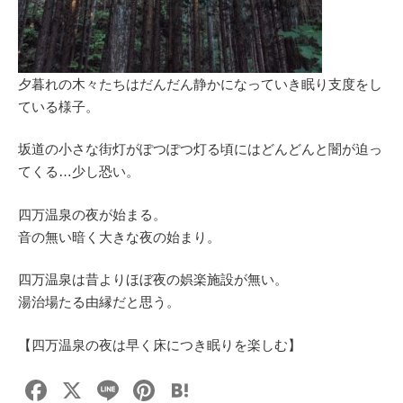
夕暮れの木々たちはだんだん静かになっていき眠り支度をし
ている様子。
坂道の小さな街灯がぽつぽつ灯る頃にはどんどんと闇が迫っ
てくる…少し恐い。
四万温泉の夜が始まる。
音の無い暗く大きな夜の始まり。
四万温泉は昔よりほぼ夜の娯楽施設が無い。
湯治場たる由縁だと思う。
【四万温泉の夜は早く床につき眠りを楽しむ】
F
X
Li
Pi
H