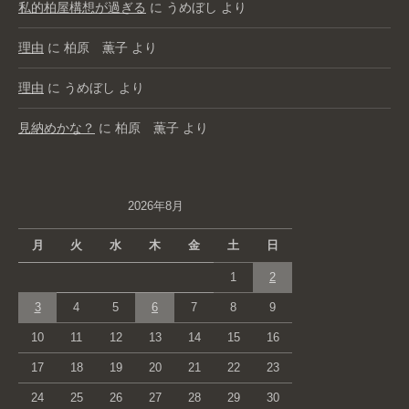
私的柏屋構想が過ぎる
に
うめぼし
より
理由
に
柏原 薫子
より
理由
に
うめぼし
より
見納めかな？
に
柏原 薫子
より
2026年8月
月
火
水
木
金
土
日
1
2
3
4
5
6
7
8
9
10
11
12
13
14
15
16
17
18
19
20
21
22
23
24
25
26
27
28
29
30