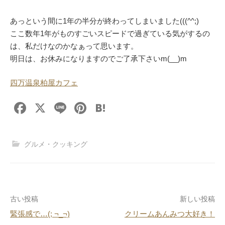
あっという間に1年の半分が終わってしまいました(((^^;)
ここ数年1年がものすごいスピードで過ぎている気がするの
は、私だけなのかなぁって思います。
明日は、お休みになりますのでご了承下さいm(__)m
四万温泉柏屋カフェ
F
X
Li
Pi
H
a
n
nt
at
c
e
er
e
グルメ・クッキング
e
e
n
b
st
a
o
投
古い投稿
新しい投稿
o
緊張感で…(; ¬_¬)
クリームあんみつ大好き！
k
稿