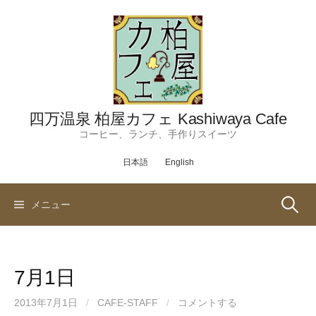
コ
ン
テ
ン
ツ
へ
ス
四万温泉 柏屋カフェ Kashiwaya Cafe
キ
コーヒー、ランチ、手作りスイーツ
ッ
日本語
English
プ
検
メニュー
索:
7月1日
2013年7月1日
/
CAFE-STAFF
/
コメントする