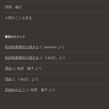
摂理、修行
人間のここを見る
最近のコメント
私的柏屋構想が過ぎる
に
kaoruko
より
私的柏屋構想が過ぎる
に
うめぼし
より
理由
に
柏原 薫子
より
理由
に
うめぼし
より
見納めかな？
に
柏原 薫子
より