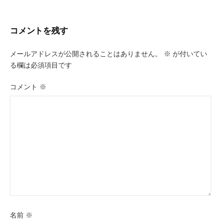
ナ
ビ
コメントを残す
ゲ
メールアドレスが公開されることはありません。
※
が付いてい
ー
る欄は必須項目です
シ
コメント
※
ョ
ン
名前
※