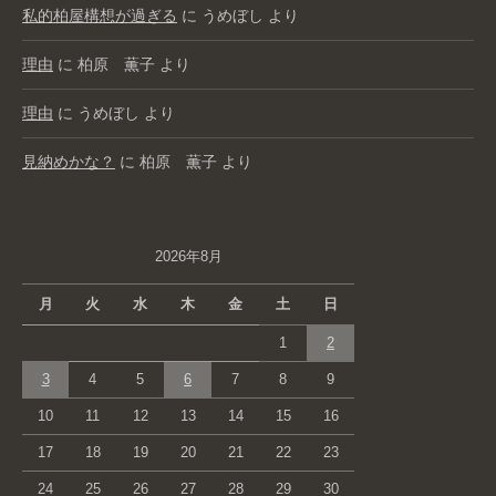
私的柏屋構想が過ぎる
に
うめぼし
より
理由
に
柏原 薫子
より
理由
に
うめぼし
より
見納めかな？
に
柏原 薫子
より
2026年8月
月
火
水
木
金
土
日
1
2
3
4
5
6
7
8
9
10
11
12
13
14
15
16
17
18
19
20
21
22
23
24
25
26
27
28
29
30