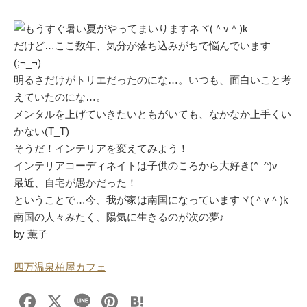
もうすぐ暑い夏がやってまいりますネヾ(＾v＾)k
だけど…ここ数年、気分が落ち込みがちで悩んでいます
(;¬_¬)
明るさだけがトリエだったのにな…。いつも、面白いこと考
えていたのにな…。
メンタルを上げていきたいともがいても、なかなか上手くい
かない(T_T)
そうだ！インテリアを変えてみよう！
インテリアコーディネイトは子供のころから大好き(^_^)v
最近、自宅が愚かだった！
ということで…今、我が家は南国になっていますヾ(＾v＾)k
南国の人々みたく、陽気に生きるのが次の夢♪
by 薫子
四万温泉柏屋カフェ
F
X
Li
Pi
H