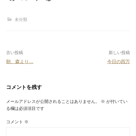
a
n
nt
at
c
e
er
e
未分類
e
e
n
b
st
a
o
投
古い投稿
新しい投稿
o
朝、森より…
今日の四万
k
稿
ナ
ビ
コメントを残す
ゲ
メールアドレスが公開されることはありません。
※
が付いてい
ー
る欄は必須項目です
シ
コメント
※
ョ