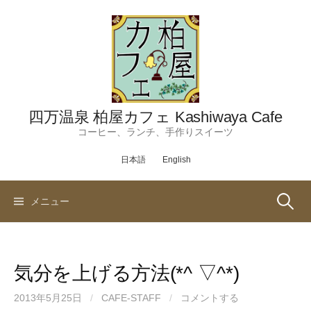
コ
ン
テ
ン
ツ
へ
ス
四万温泉 柏屋カフェ Kashiwaya Cafe
キ
コーヒー、ランチ、手作りスイーツ
ッ
日本語
English
プ
検
メニュー
索:
気分を上げる方法(*^ ▽^*)
2013年5月25日
/
CAFE-STAFF
/
コメントする