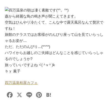
四万温泉の朝は凄く素敵です(*^。^*)
森から綺麗な鳥の鳴き声が聞こえてきます。
空気はひんやリ冷たくて、こんな中で露天風呂なんて贅沢で
すね！
旅館のテラスではお客様がのんびり座って山を見ていらっし
ゃるお姿が…
ただ、ただのんびり…(*^^*)
ハワイからお越しのご夫婦はどんなことを感じていらっしゃ
るのでしょうか?
旅っていいですよねヾ(＾v＾)k
ｂｙ 薫子
四万温泉柏屋カフェ
F
X
Li
Pi
H
a
n
nt
at