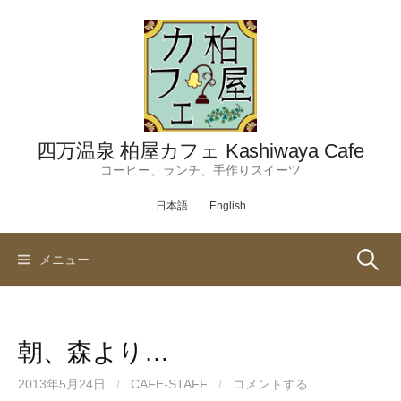
コ
ン
テ
ン
ツ
へ
ス
四万温泉 柏屋カフェ Kashiwaya Cafe
キ
コーヒー、ランチ、手作りスイーツ
ッ
日本語
English
プ
検
メニュー
索:
朝、森より…
2013年5月24日
/
CAFE-STAFF
/
コメントする