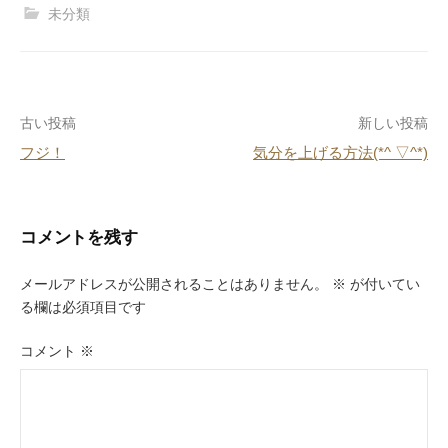
c
e
er
e
未分類
e
e
n
b
st
a
o
投
古い投稿
新しい投稿
o
フジ！
気分を上げる方法(*^ ▽^*)
k
稿
ナ
ビ
コメントを残す
ゲ
メールアドレスが公開されることはありません。
※
が付いてい
ー
る欄は必須項目です
シ
コメント
※
ョ
ン