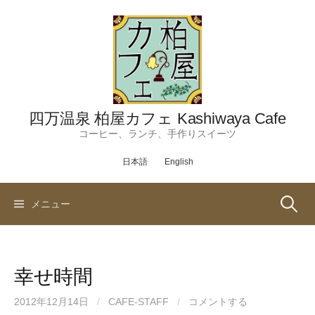
コ
ン
テ
ン
ツ
へ
ス
四万温泉 柏屋カフェ Kashiwaya Cafe
キ
コーヒー、ランチ、手作りスイーツ
ッ
日本語
English
プ
検
メニュー
索:
幸せ時間
2012年12月14日
/
CAFE-STAFF
/
コメントする