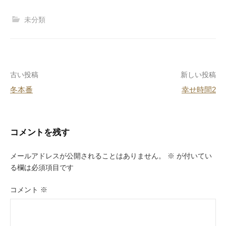
c
e
er
e
未分類
e
e
n
b
st
a
o
投
古い投稿
新しい投稿
o
冬本番
幸せ時間2
k
稿
ナ
ビ
コメントを残す
ゲ
メールアドレスが公開されることはありません。
※
が付いてい
ー
る欄は必須項目です
シ
コメント
※
ョ
ン