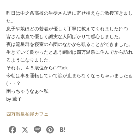
昨日は中之条高校の生徒さん達に寄せ植えをご教授頂きまし
た。
息子や娘ほどの若者が優しく丁寧に教えてくれました(^-^)
皆さん素直で優しく誠実な人間ばかりで感心しました。
夜は流星群を寝室の布団のなかから観ることができました。
生きていて良かったと思う瞬間は四万温泉に住んでから訪れ
るようになりました。
それも、４５歳位から(‘-^*)ok
今朝は車を運転していて涙が止まらなくなっちゃいましたぁ
(・・?
困っちゃうなぁ〜私
by 薫子
四万温泉柏屋カフェ
F
X
Li
Pi
H
a
n
nt
at