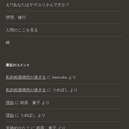
え!?あなたはヤマユリさんですか？
摂理、修行
人間のここを見る
蝉
最近のコメント
私的柏屋構想が過ぎる
に
kaoruko
より
私的柏屋構想が過ぎる
に
うめぼし
より
理由
に
柏原 薫子
より
理由
に
うめぼし
より
見納めかな？
に
柏原 薫子
より