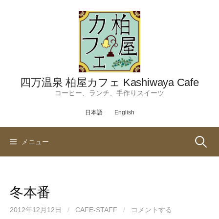
コ
ン
テ
ン
ツ
へ
ス
四万温泉 柏屋カフェ Kashiwaya Cafe
キ
コーヒー、ランチ、手作りスイーツ
ッ
日本語
English
プ
検
メニュー
索:
冬本番
2012年12月12日
/
CAFE-STAFF
/
コメントする