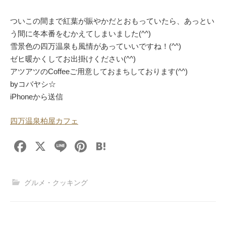
ついこの間まで紅葉が賑やかだとおもっていたら、あっとい
う間に冬本番をむかえてしまいました(^^)
雪景色の四万温泉も風情があっていいですね！(^^)
ゼヒ暖かくしてお出掛けください(^^)
アツアツのCoffeeご用意しておまちしております(^^)
byコバヤシ☆
iPhoneから送信
四万温泉柏屋カフェ
F
X
Li
Pi
H
a
n
nt
at
c
e
er
e
グルメ・クッキング
e
e
n
b
st
a