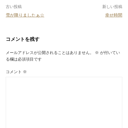
o
投
古い投稿
新しい投稿
o
雪が降りましたぁ☆
幸せ時間
k
稿
ナ
ビ
コメントを残す
ゲ
メールアドレスが公開されることはありません。
※
が付いてい
ー
る欄は必須項目です
シ
コメント
※
ョ
ン