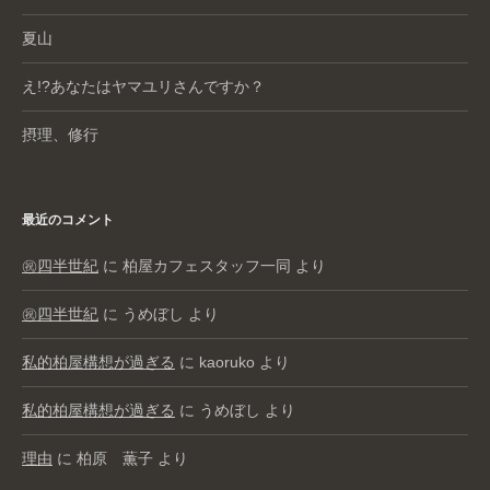
夏山
え!?あなたはヤマユリさんですか？
摂理、修行
最近のコメント
㊗️四半世紀
に
柏屋カフェスタッフ一同
より
㊗️四半世紀
に
うめぼし
より
私的柏屋構想が過ぎる
に
kaoruko
より
私的柏屋構想が過ぎる
に
うめぼし
より
理由
に
柏原 薫子
より