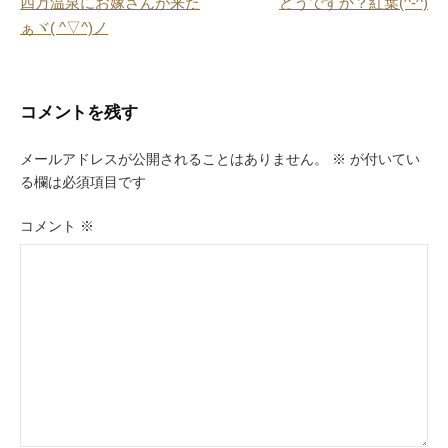
四万温泉にお嫁さんが来た
どうですか？紅葉(^-^)
k
稿
ぁヾ( ^▽^)ノ
ナ
ビ
コメントを残す
ゲ
ー
メールアドレスが公開されることはありません。
※
が付いてい
る欄は必須項目です
シ
ョ
コメント
※
ン