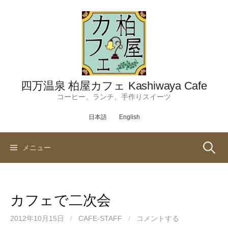
コ
ン
テ
ン
ツ
へ
ス
四万温泉 柏屋カフェ Kashiwaya Cafe
キ
コーヒー、ランチ、手作りスイーツ
ッ
日本語
English
プ
検
メニュー
索:
カフェで二次会
2012年10月15日
/
CAFE-STAFF
/
コメントする