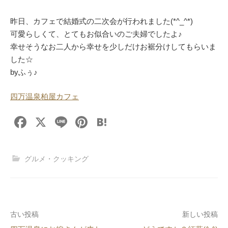
昨日、カフェで結婚式の二次会が行われました(*^_^*)
可愛らしくて、とてもお似合いのご夫婦でしたよ♪
幸せそうなお二人から幸せを少しだけお裾分けしてもらいま
した☆
byふぅ♪
四万温泉柏屋カフェ
F
X
Li
Pi
H
a
n
nt
at
c
e
er
e
グルメ・クッキング
e
e
n
b
st
a
o
投
古い投稿
新しい投稿
o