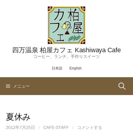
コ
ン
テ
ン
ツ
へ
ス
四万温泉 柏屋カフェ Kashiwaya Cafe
キ
コーヒー、ランチ、手作りスイーツ
ッ
日本語
English
プ
検
メニュー
索:
夏休み
2012年7月25日
/
CAFE-STAFF
/
コメントする