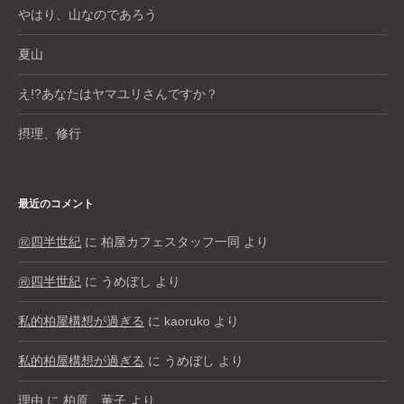
やはり、山なのであろう
夏山
え!?あなたはヤマユリさんですか？
摂理、修行
最近のコメント
㊗️四半世紀
に
柏屋カフェスタッフ一同
より
㊗️四半世紀
に
うめぼし
より
私的柏屋構想が過ぎる
に
kaoruko
より
私的柏屋構想が過ぎる
に
うめぼし
より
理由
に
柏原 薫子
より