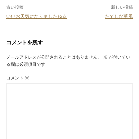
o
投
古い投稿
新しい投稿
o
いいお天気になりましたね☆
たてしな薫風
k
稿
ナ
ビ
コメントを残す
ゲ
メールアドレスが公開されることはありません。
※
が付いてい
ー
る欄は必須項目です
シ
コメント
※
ョ
ン