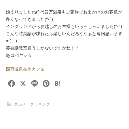
始まりましたね(^-^)四万温泉もご家族でお出かけのお客様が
多くなってきました(^-^)
イングランドからお越しのお客様もいらっしゃいました(^-^)
こんな時英語が喋れたら楽しいんだろうなぁと毎回思います
m(__)
英会話教室通うしかないですかね！？
byコバヤシ☆
四万温泉柏屋カフェ
F
X
Li
Pi
H
a
n
nt
at
c
e
er
e
グルメ・クッキング
e
e
n
b
st
a