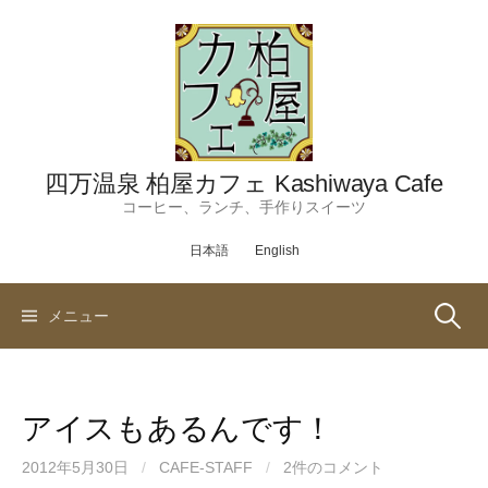
コ
ン
テ
ン
ツ
へ
ス
四万温泉 柏屋カフェ Kashiwaya Cafe
キ
コーヒー、ランチ、手作りスイーツ
ッ
日本語
English
プ
検
メニュー
索:
アイスもあるんです！
2012年5月30日
/
CAFE-STAFF
/
2件のコメント