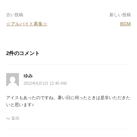
o
投
古い投稿
新しい投稿
o
☆アルバイト募集☆
BGM
k
稿
ナ
ビ
2件のコメント
ゲ
ー
ゆみ
シ
2012年6月1日 12:40 AM
ョ
アイスもあったのですね。暑い日に伺ったときは是非いただきた
ン
いと思います♪
返信