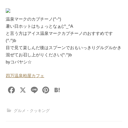
温泉マークのカプチーノ(^-^)
暑い日ホットはちょっとなぁ(;^_^A
と言う方はアイス温泉マークカプチーノのおすすめです
(^.^)b
目で見て楽しんだ後はスプーンでおもいっきりグルグルかき
混ぜてお召し上がりください(^.^)b
byコバヤシ☆
四万温泉柏屋カフェ
F
X
Li
Pi
H
a
n
nt
at
c
e
er
e
グルメ・クッキング
e
e
n
b
st
a