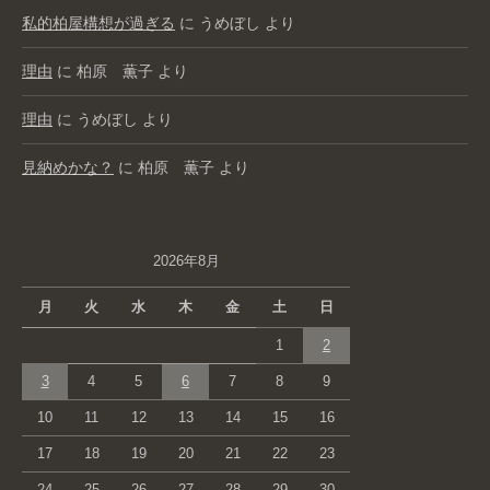
私的柏屋構想が過ぎる
に
うめぼし
より
理由
に
柏原 薫子
より
理由
に
うめぼし
より
見納めかな？
に
柏原 薫子
より
2026年8月
月
火
水
木
金
土
日
1
2
3
4
5
6
7
8
9
10
11
12
13
14
15
16
17
18
19
20
21
22
23
24
25
26
27
28
29
30